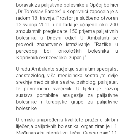
boravak za palijativne bolesnike u Općoj bolnici
„Dr Tomislav Bardek“ u Koprivnici započela je s
radom 18. travnja. Prostor je službeno otvoren
12.svibnja 2011. i od tada je učinjeno oko 200
ambulantnih pregleda te 150 prijema palijativnih
bolesnika u Dnevni odjel. U Ambulanti se
provodi znanstveno istraživanje “Razlike u
percepciji boli onkoloških bolesnika u
Koprivničko-križevačkoj županiji“.
U radu Ambulante sudjeluju stalni tim specijalist
anesteziolog, viša medicinska sestra ,te dvije
srednje medicinske sestre, psiholog, psihijatar,
te povremeno svećenik. U tijeku je razvoj
sustava portabilne analgezije za palijativne
bolesnike i terapijske grupe za palijativne
bolesnike.
U smislu unapređenja kvalitete pružene skrbi i
liječenja palijativnih bolesnika, organiziran je i 1.
Međunarodni interaktivni tečaj „Cancer pain“ 11.