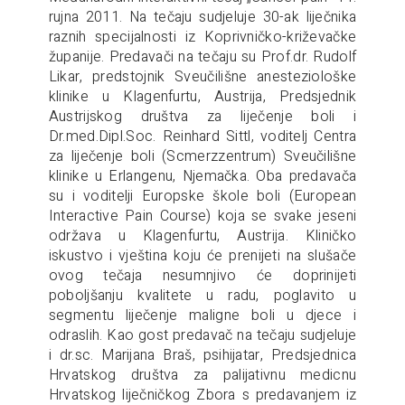
rujna 2011. Na tečaju sudjeluje 30-ak liječnika
raznih specijalnosti iz Koprivničko-križevačke
županije. Predavači na tečaju su Prof.dr. Rudolf
Likar, predstojnik Sveučilišne anesteziološke
klinike u Klagenfurtu, Austrija, Predsjednik
Austrijskog društva za liječenje boli i
Dr.med.Dipl.Soc. Reinhard Sittl, voditelj Centra
za liječenje boli (Scmerzzentrum) Sveučilišne
klinike u Erlangenu, Njemačka. Oba predavača
su i voditelji Europske škole boli (European
Interactive Pain Course) koja se svake jeseni
održava u Klagenfurtu, Austrija. Kliničko
iskustvo i vještina koju će prenijeti na slušače
ovog tečaja nesumnjivo će doprinijeti
poboljšanju kvalitete u radu, poglavito u
segmentu liječenje maligne boli u djece i
odraslih. Kao gost predavač na tečaju sudjeluje
i dr.sc. Marijana Braš, psihijatar, Predsjednica
Hrvatskog društva za palijativnu medicnu
Hrvatskog liječničkog Zbora s predavanjem iz