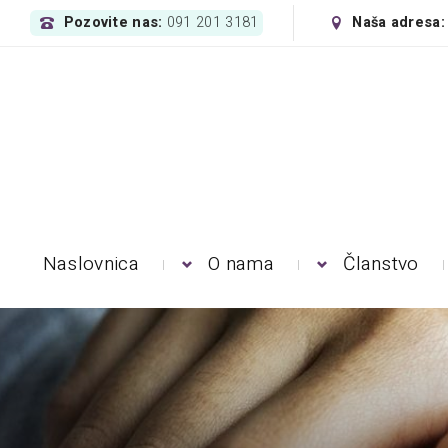
Pozovite nas:
Naša adresa
091 201 3181
Naslovnica
O nama
Članstvo