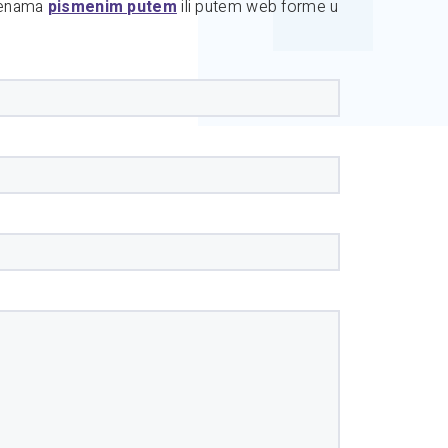
mjenama
pismenim putem
ili putem web forme u