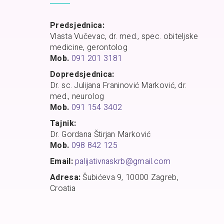
Predsjednica:
Vlasta Vučevac, dr. med., spec. obiteljske
medicine, gerontolog
Mob.
091 201 3181
Dopredsjednica:
Dr. sc. Julijana Franinović Marković, dr.
med., neurolog
Mob.
091 154 3402
Tajnik:
Dr. Gordana Štirjan Marković
Mob.
098 842 125
Email:
palijativnaskrb@gmail.com
Adresa:
Šubićeva 9, 10000 Zagreb,
Croatia