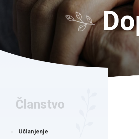
Do
Članstvo
Učlanjenje