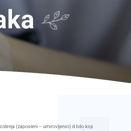
aka
lenja (zaposleni – umirovljenici) ili bilo koji