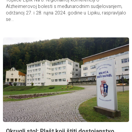
Toplice Lipik Na 6. regionalnoj konferenciji o
Alzheimerovoj bolesti s međunarodnim sudjelovanjem,
održanoj 27. i 28. rujna 2024. godine u Lipiku, raspravljalo
se...
Okrugli stol: Plašt koji štiti dostojanstvo