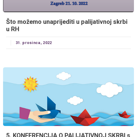
Što možemo unaprijediti u palijativnoj skrbi
u RH
31. prosinca, 2022
5. KONFERENCIJA O PALIJATIVNOJ SKRBI s