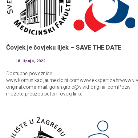
Čovjek je čovjeku lijek – SAVE THE DATE
18. lipnja, 2022
Dostupne poveznice:
www.komunikacijaumedicini.comwww.ekspertiza.hrwww.viv
original.come-mail:
goran.grbic@vivid-original.comPoziv
možete preuzeti putem ovog linka