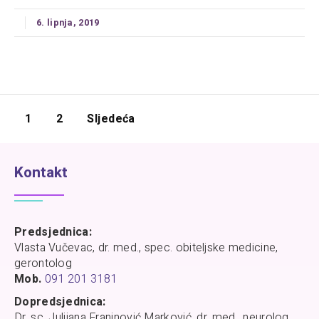
6. lipnja, 2019
1
2
Sljedeća
Kontakt
Predsjednica:
Vlasta Vučevac, dr. med., spec. obiteljske medicine,
gerontolog
Mob.
091 201 3181
Dopredsjednica:
Dr. sc. Julijana Franinović Marković, dr. med., neurolog