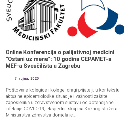
Online Konferencija o palijativnoj medicini
“Ostani uz mene”: 10 godina CEPAMET-a
MEF-a Sveučilišta u Zagrebu
7. rujna, 2020
Poštovane kolegice i kolege, dragi prijatelji, u kontekstu
aktualne epidemiološke situacije i važnosti zaštite
zaposlenika u zdravstvenom sustavu od potencijalne
infekcije COVID-19, ekspertna skupina Kriznog stožera
Ministarstva zdravstva donijela je...