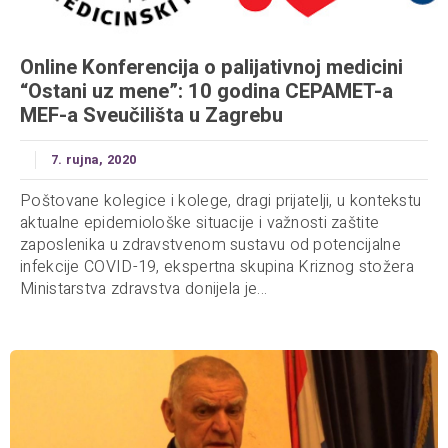
Online Konferencija o palijativnoj medicini
“Ostani uz mene”: 10 godina CEPAMET-a
MEF-a Sveučilišta u Zagrebu
7. rujna, 2020
Poštovane kolegice i kolege, dragi prijatelji, u kontekstu
aktualne epidemiološke situacije i važnosti zaštite
zaposlenika u zdravstvenom sustavu od potencijalne
infekcije COVID-19, ekspertna skupina Kriznog stožera
Ministarstva zdravstva donijela je...