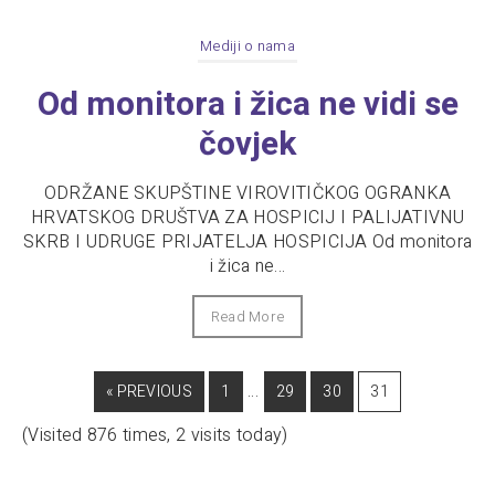
Mediji o nama
Od monitora i žica ne vidi se
čovjek
ODRŽANE SKUPŠTINE VIROVITIČKOG OGRANKA
HRVATSKOG DRUŠTVA ZA HOSPICIJ I PALIJATIVNU
SKRB I UDRUGE PRIJATELJA HOSPICIJA Od monitora
i žica ne...
Read More
…
« PREVIOUS
1
29
30
31
(Visited 876 times, 2 visits today)