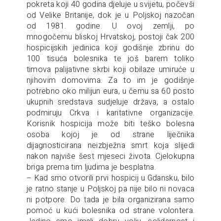
pokreta koji 40 godina djeluje u svijetu, počevši
od Velike Britanije, dok je u Poljskoj nazočan
od 1981. godine. U ovoj zemlji, po
mnogočemu bliskoj Hrvatskoj, postoji čak 200
hospicijskih jedinica koji godišnje zbrinu do
100 tisuća bolesnika te još barem toliko
timova palijativne skrbi koji obilaze umiruće u
njihovim domovima. Za to im je godišnje
potrebno oko milijun eura, u čemu sa 60 posto
ukupnih sredstava sudjeluje država, a ostalo
podmiruju Crkva i karitativne organizacije.
Korisnik hospicija može biti teško bolesna
osoba kojoj je od strane liječnika
dijagnosticirana neizbježna smrt koja slijedi
nakon najviše šest mjeseci života. Cjelokupna
briga prema tim ljudima je besplatna.
– Kad smo otvorili prvi hospicij u Gdansku, bilo
je ratno stanje u Poljskoj pa nije bilo ni novaca
ni potpore. Do tada je bila organizirana samo
pomoć u kući bolesnika od strane volontera.