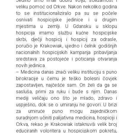
Jedino smo imali dobru volju, solidarnost i
veliku pomoć od Crkve. Nakon nekoliko godina
to se institucionaliziralo pa su se počele
osnivati hospicijske jedinice i u drugim
mjestima u zemlji. U Gdansku u sklopu
hospicija imamo službu kućne hospicijske
skrbi, dječji hospicij i hospicij za odrasle,
poručio je Krakowiak, ujedno i čelnik godišnjih
nacionalnih hospicijskih kampanja pribavljanja
sredstava za postojeće i poticanja otvaranja
novih jedinica.
– Medicina danas znači veliku instituciju s puno
birokracije u čemu je teško bolesni čovjek
zapostavljen, najčešće sam. On želi da ga se
sasluša, primi za ruku i bude s njim. Danas
mediji veličaju ono što je mlado, zdravo i
uspješno, dok se o umiranju ne govori. U brizi
za umiruće puno mogu zajedničkom
suradnjom učiniti palijativna medicina, hospiciji i
Crkva, rekao je Krakowiak istaknuvši velik broj
educiranih volontera u hospicijskom pokretu,