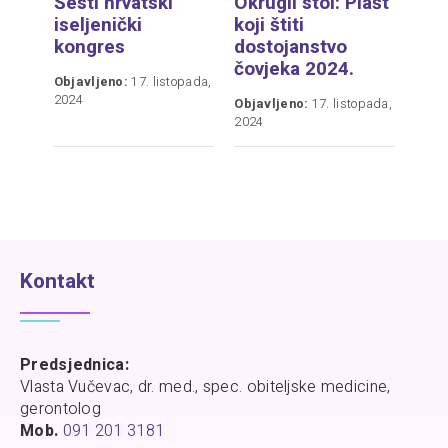
Šesti hrvatski
Okrugli stol: Plašt
iseljenički
koji štiti
kongres
dostojanstvo
čovjeka 2024.
Objavljeno:
17. listopada,
2024
Objavljeno:
17. listopada,
2024
Kontakt
Predsjednica:
Vlasta Vučevac, dr. med., spec. obiteljske medicine,
gerontolog
Mob.
091 201 3181