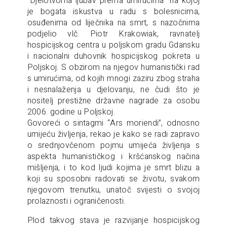
“Djelotvorna ljubav prema umirućima” na kojoj
je bogata iskustva u radu s bolesnicima,
osuđenima od liječnika na smrt, s nazočnima
podjelio vlč. Piotr Krakowiak, ravnatelj
hospicijskog centra u poljskom gradu Gdansku
i nacionalni duhovnik hospicijskog pokreta u
Poljskoj. S obzirom na njegov humanistički rad
s umirućima, od kojih mnogi zaziru zbog straha
i nesnalaženja u djelovanju, ne čudi što je
nositelj prestižne državne nagrade za osobu
2006. godine u Poljskoj.
Govoreći o sintagmi “Ars moriendi”, odnosno
umijeću življenja, rekao je kako se radi zapravo
o srednjovčenom pojmu umijeća življenja s
aspekta humanističkog i kršćanskog načina
mišljenja, i to kod ljudi kojima je smrt blizu a
koji su sposobni radovati se životu, svakom
njegovom trenutku, unatoč svijesti o svojoj
prolaznosti i ograničenosti.
Plod takvog stava je razvijanje hospicijskog