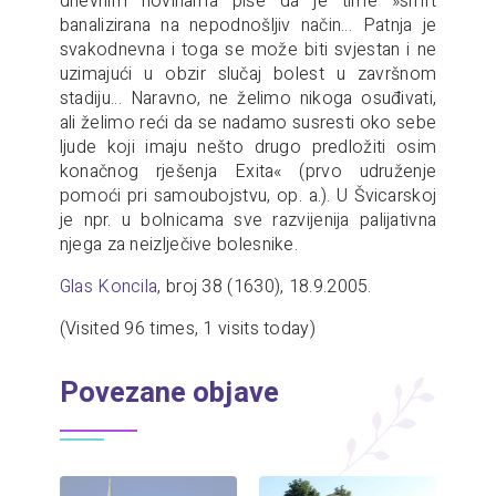
dnevnim novinama piše da je time »smrt
banalizirana na nepodnošljiv način… Patnja je
svakodnevna i toga se može biti svjestan i ne
uzimajući u obzir slučaj bolest u završnom
stadiju… Naravno, ne želimo nikoga osuđivati,
ali želimo reći da se nadamo susresti oko sebe
ljude koji imaju nešto drugo predložiti osim
konačnog rješenja Exita« (prvo udruženje
pomoći pri samoubojstvu, op. a.). U Švicarskoj
je npr. u bolnicama sve razvijenija palijativna
njega za neizlječive bolesnike.
Glas Koncila
, broj 38 (1630), 18.9.2005.
(Visited 96 times, 1 visits today)
Povezane objave