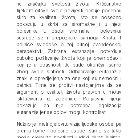
na značajku svetosti života. Kršćanstvo
tijekom čitave svoje povijesti očituje posebnu
skrb za kvalitetu života, što se posebno
pokazuju u skrbi za siromašne i u njezi
bolesnika. U osobi siromaha i bolesnika
susreće se i prepoznaje samoga Krista. I
bolnice svjedoče o toj bitnoj evanđeoskoj
perspektivi. Zabrana eutanazije potvrđuje
duboko poštivanje života koji je onemoćao i
koji je u opasnosti da bude okončan samo
zbog svoje slabosti. Odbacivanje eutanazije
znak je opredjeljenja za one koji su nemoćni i
patnici. Time se protivi nastojanjima da se
argument o kvaliteti života pretvori u motiv
isključivanja iz zajednice. Palijativna njega
pokazuje da nije potrebna legalizacija
eutanazije jer se bolovi mogu kontrolirati.
Nužno je imati cjelovitu viziju ljudske osobe, pa
prema tome i bolesne osobe. Samo se tako
može cjelovito poštivati ljudski život. Naime,