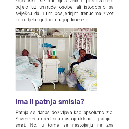
kršćanskoj se tradiciji s velikim poštovanjem
bdjelo uz umiruće osobe, ali istodobno sa
sviješću da u tim posljednjim trenucima život
ima udjela u jednoj drugoj dimenziji.
Ima li patnja smisla?
Patnja se danas doživljava kao apsolutno zlo.
Suvremena medicina nastoji ukloniti i patnju i
smrt. No, u tome se nastojanju ne zna