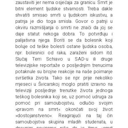
zaustaviti jer nema osjećaja za granicu. Smrt je
bitni element ljudske stvarnosti. Treba dakle
shvatiti smisao smrti u ljudskom iskustvu, a
patnja je dio toga smisla. Govor o patnji u
okviru razmišljanja o smrti ne znači da joj se
daje statut nekoga dobra. To potvrđuju i
palijativna njega. Boriti se da bolesnik koji
boluje od teške bolesti ostane ljudska osoba,
npr. bolesnici od raka, zaraženi sidom itd.
Slučaj Terri Schiavo u SAD-u ili druge
televizijske reportaže o posljednjim trenucima
potaknule su brojne reakcije na naše poimanje
svršetka života. Tako se npr. prije nekoliko
mjeseci u Švicarskoj moglo pratiti izravno na
televiziji posljednje trenutke života jednoga
teškog bolesnika koji se, uz pomoć udruga za
pomoć pri samoubojstvu, odlučio svojim
»pravom na smrt« okončati svoj život
»dostojanstveno«. Reagirajući na taj čin
samoubojstva skupina mladih studenata, u