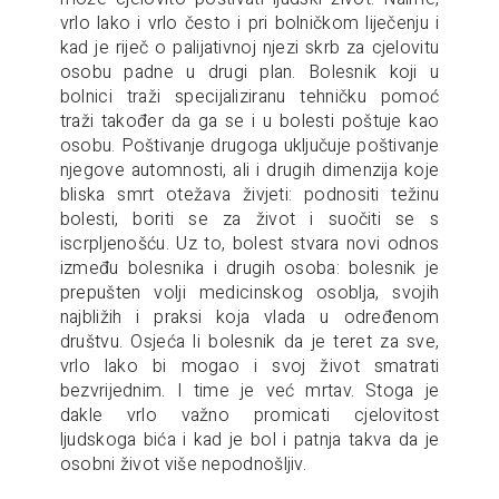
vrlo lako i vrlo često i pri bolničkom liječenju i
kad je riječ o palijativnoj njezi skrb za cjelovitu
osobu padne u drugi plan. Bolesnik koji u
bolnici traži specijaliziranu tehničku pomoć
traži također da ga se i u bolesti poštuje kao
osobu. Poštivanje drugoga uključuje poštivanje
njegove automnosti, ali i drugih dimenzija koje
bliska smrt otežava živjeti: podnositi težinu
bolesti, boriti se za život i suočiti se s
iscrpljenošću. Uz to, bolest stvara novi odnos
između bolesnika i drugih osoba: bolesnik je
prepušten volji medicinskog osoblja, svojih
najbližih i praksi koja vlada u određenom
društvu. Osjeća li bolesnik da je teret za sve,
vrlo lako bi mogao i svoj život smatrati
bezvrijednim. I time je već mrtav. Stoga je
dakle vrlo važno promicati cjelovitost
ljudskoga bića i kad je bol i patnja takva da je
osobni život više nepodnošljiv.