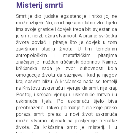
Misterij smrti
Smrt je dio ljudske egzistencije i nitko joj ne
može izbjeći. No, smrt nije apsolutno zlo. Tijelo
ima svoje granice i čovjek treba biti svjestan da
je smrt neizbježna stvarnost. A pitanje svršetka
života povlači i pitanje što je čovjek u tom
završnom stadiju života. U tim temeljnim
antropološkim i metafizičkim pitanjima
značajan je i nuždan kršćanski doprinos. Naime,
kršćanska nada je izvor duhovnosti koja
omogućuje životu da sazrijeva i kad je njegov
kraj sasvim blizu. A kršćanska nada se temelji
na Kristovu uskrsnuću i vjeruje da smrt nije kraj.
Postoji, i kršćani vjeruju u uskrsnuće mrtvih i u
uskrsnuće tijela. Po uskrsnuću tijelo biva
preobraženo. Takvo poimanje tijela koje preko
poraza smrti prelazi u novi život uskrsnuća
može stvarno utjecati na posljednje trenutke
života. Za kršćanina smrt je misterij. I u