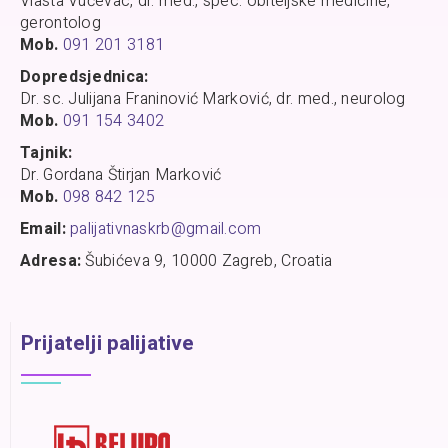
Vlasta Vučevac, dr. med., spec. obiteljske medicine,
gerontolog
Mob.
091 201 3181
Dopredsjednica:
Dr. sc. Julijana Franinović Marković, dr. med., neurolog
Mob.
091 154 3402
Tajnik:
Dr. Gordana Štirjan Marković
Mob.
098 842 125
Email:
palijativnaskrb@gmail.com
Adresa:
Šubićeva 9, 10000 Zagreb, Croatia
Prijatelji palijative