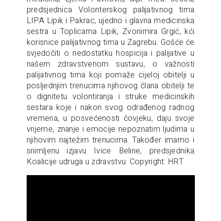
predsjednica Volonterskog palijativnog tima
LIPA Lipik i Pakrac, ujedno i glavna medicinska
sestra u Toplicama Lipik, Zvonimira Grgić, kći
korisnice palijativnog tima u Zagrebu. Gošće će
svjedočiti o nedostatku hospicija i palijative u
našem zdravstvenom sustavu, o važnosti
palijativnog tima koji pomaže cijeloj obitelji u
posljednjim trenucima njihovog člana obitelji te
o dignitetu volontiranja i struke medicinskih
sestara koje i nakon svog odrađenog radnog
vremena, u posvećenosti čovjeku, daju svoje
vrijeme, znanje i emocije nepoznatim ljudima u
njihovim najtežim trenucima. Također imamo i
snimljenu izjavu Ivice Beline, predsjednika
Koalicije udruga u zdravstvu. Copyright: HRT