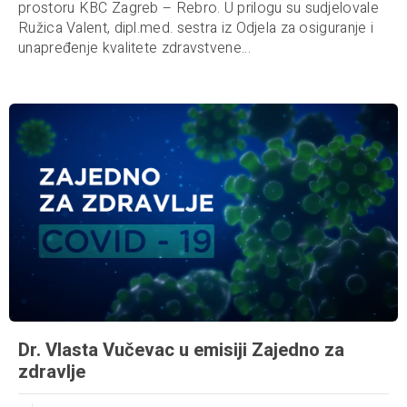
prostoru KBC Zagreb – Rebro. U prilogu su sudjelovale
Ružica Valent, dipl.med. sestra iz Odjela za osiguranje i
unapređenje kvalitete zdravstvene...
Dr. Vlasta Vučevac u emisiji Zajedno za
zdravlje