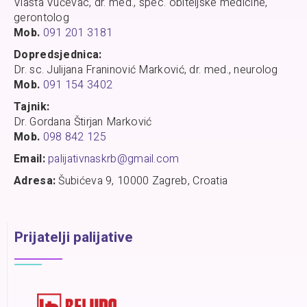
Vlasta Vučevac, dr. med., spec. obiteljske medicine,
gerontolog
Mob.
091 201 3181
Dopredsjednica:
Dr. sc. Julijana Franinović Marković, dr. med., neurolog
Mob.
091 154 3402
Tajnik:
Dr. Gordana Štirjan Marković
Mob.
098 842 125
Email:
palijativnaskrb@gmail.com
Adresa:
Šubićeva 9, 10000 Zagreb, Croatia
Prijatelji palijative