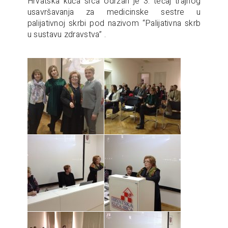
Hrvatska kuća srca održan je 3. tečaj trajnog
usavršavanja za medicinske sestre u
palijativnoj skrbi pod nazivom “Palijativna skrb
u sustavu zdravstva” .