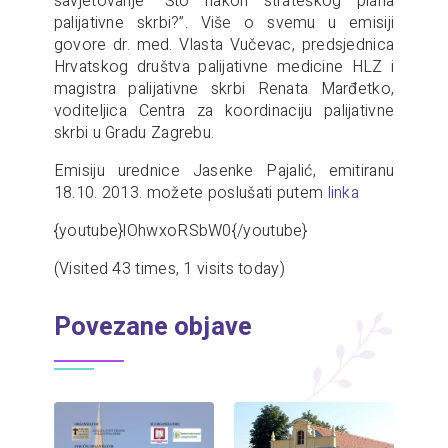
savjetovanje “Što nakon strateškog plana
palijativne skrbi?”. Više o svemu u emisiji
govore dr. med. Vlasta Vučevac, predsjednica
Hrvatskog društva palijativne medicine HLZ i
magistra palijativne skrbi Renata Marđetko,
voditeljica Centra za koordinaciju palijativne
skrbi u Gradu Zagrebu.
Emisiju urednice Jasenke Pajalić, emitiranu
18.10. 2013. možete poslušati putem
linka
{youtube}lOhwxoRSbW0{/youtube}
(Visited 43 times, 1 visits today)
Povezane objave