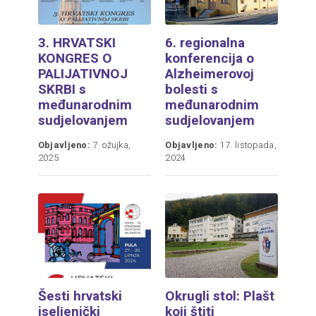
3. HRVATSKI
6. regionalna
KONGRES O
konferencija o
PALIJATIVNOJ
Alzheimerovoj
SKRBI s
bolesti s
međunarodnim
međunarodnim
sudjelovanjem
sudjelovanjem
Objavljeno:
7. ožujka,
Objavljeno:
17. listopada,
2025
2024
Šesti hrvatski
Okrugli stol: Plašt
iseljenički
koji štiti