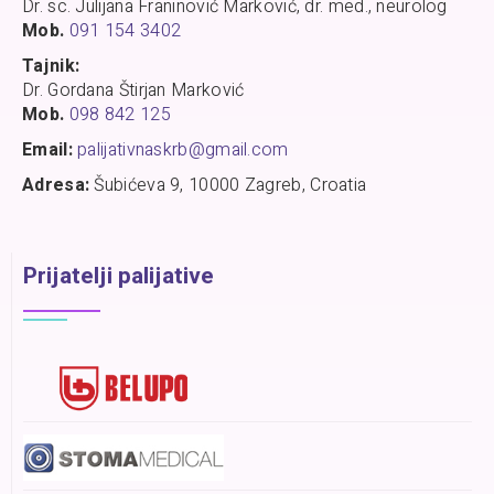
Dr. sc. Julijana Franinović Marković, dr. med., neurolog
Mob.
091 154 3402
Tajnik:
Dr. Gordana Štirjan Marković
Mob.
098 842 125
Email:
palijativnaskrb@gmail.com
Adresa:
Šubićeva 9, 10000 Zagreb, Croatia
Prijatelji palijative