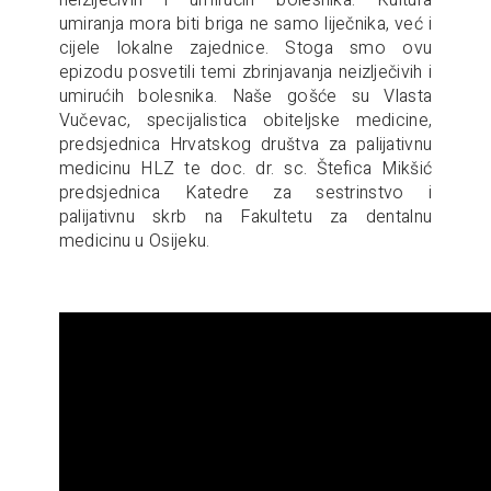
neizlječivih i umirućih bolesnika. Kultura
umiranja mora biti briga ne samo liječnika, već i
cijele lokalne zajednice. Stoga smo ovu
epizodu posvetili temi zbrinjavanja neizlječivih i
umirućih bolesnika. Naše gošće su Vlasta
Vučevac, specijalistica obiteljske medicine,
predsjednica Hrvatskog društva za palijativnu
medicinu HLZ te doc. dr. sc. Štefica Mikšić
predsjednica Katedre za sestrinstvo i
palijativnu skrb na Fakultetu za dentalnu
medicinu u Osijeku.