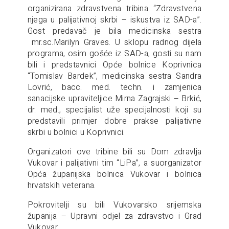
organizirana zdravstvena tribina “Zdravstvena
njega u palijativnoj skrbi – iskustva iz SAD-a”.
Gost predavač je bila medicinska sestra
mr.sc.Marilyn Graves. U sklopu radnog dijela
programa, osim gošće iz SAD-a, gosti su nam
bili i predstavnici Opće bolnice Koprivnica
“Tomislav Bardek”, medicinska sestra Sandra
Lovrić, bacc. med. techn. i zamjenica
sanacijske upraviteljice Mirna Zagrajski – Brkić,
dr. med., specijalist uže specijalnosti koji su
predstavili primjer dobre prakse palijativne
skrbi u bolnici u Koprivnici.
Organizatori ove tribine bili su Dom zdravlja
Vukovar i palijativni tim “LiPa”, a suorganizator
Opća županijska bolnica Vukovar i bolnica
hrvatskih veterana.
Pokrovitelji su bili Vukovarsko srijemska
županija – Upravni odjel za zdravstvo i Grad
Vukovar.