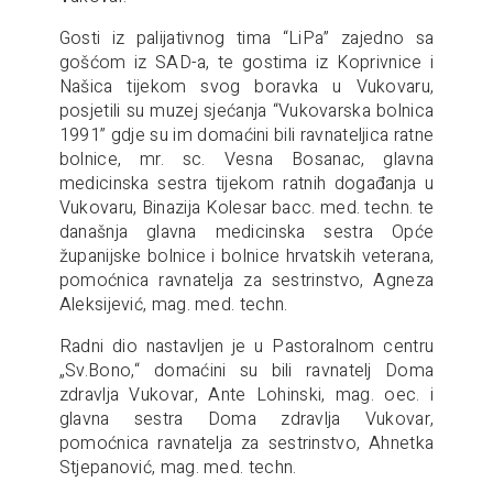
Gosti iz palijativnog tima “LiPa” zajedno sa
gošćom iz SAD-a, te gostima iz Koprivnice i
Našica tijekom svog boravka u Vukovaru,
posjetili su muzej sjećanja “Vukovarska bolnica
1991” gdje su im domaćini bili ravnateljica ratne
bolnice, mr. sc. Vesna Bosanac, glavna
medicinska sestra tijekom ratnih događanja u
Vukovaru, Binazija Kolesar bacc. med. techn. te
današnja glavna medicinska sestra Opće
županijske bolnice i bolnice hrvatskih veterana,
pomoćnica ravnatelja za sestrinstvo, Agneza
Aleksijević, mag. med. techn.
Radni dio nastavljen je u Pastoralnom centru
„Sv.Bono,“ domaćini su bili ravnatelj Doma
zdravlja Vukovar, Ante Lohinski, mag. oec. i
glavna sestra Doma zdravlja Vukovar,
pomoćnica ravnatelja za sestrinstvo, Ahnetka
Stjepanović, mag. med. techn.