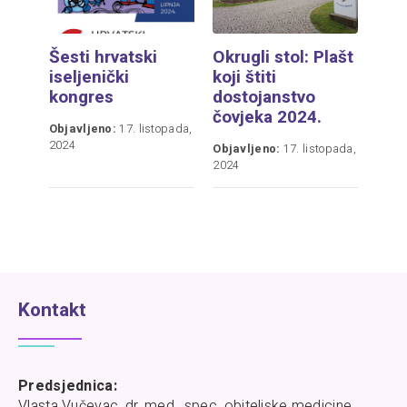
Šesti hrvatski
Okrugli stol: Plašt
iseljenički
koji štiti
kongres
dostojanstvo
čovjeka 2024.
Objavljeno:
17. listopada,
2024
Objavljeno:
17. listopada,
2024
Kontakt
Predsjednica:
Vlasta Vučevac, dr. med., spec. obiteljske medicine,