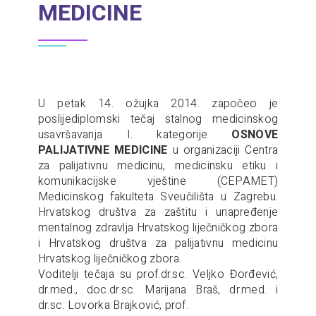
MEDICINE
U petak 14. ožujka 2014. započeo je
poslijediplomski tečaj stalnog medicinskog
usavršavanja I. kategorije
OSNOVE
PALIJATIVNE MEDICINE
u organizaciji Centra
za palijativnu medicinu, medicinsku etiku i
komunikacijske vještine (CEPAMET)
Medicinskog fakulteta Sveučilišta u Zagrebu.
Hrvatskog društva za zaštitu i unapređenje
mentalnog zdravlja Hrvatskog liječničkog zbora
i Hrvatskog društva za palijativnu medicinu
Hrvatskog liječničkog zbora.
Voditelji tečaja su prof.dr.sc. Veljko Đorđević,
dr.med., doc.dr.sc. Marijana Braš, dr.med. i
dr.sc. Lovorka Brajković, prof.