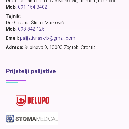
Dr. sc. Julijana Franinović Marković, dr. med., neurolog
Mob.
091 154 3402
Tajnik:
Dr. Gordana Štirjan Marković
Mob.
098 842 125
Email:
palijativnaskrb@gmail.com
Adresa:
Šubićeva 9, 10000 Zagreb, Croatia
Prijatelji palijative