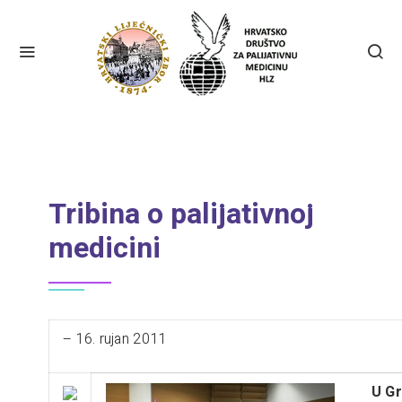
Tribina o palijativnoj
medicini
– 16. rujan 2011
U G