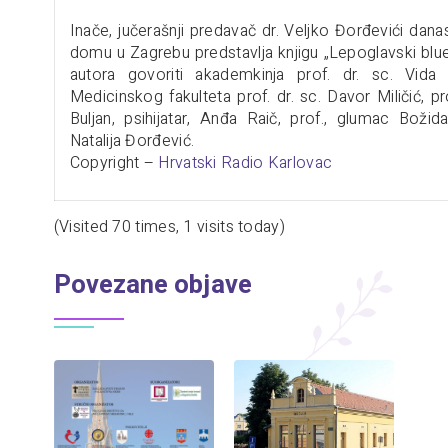
Inače, jučerašnji predavač dr. Veljko Đorđevići da
domu u Zagrebu predstavlja knjigu „Lepoglavski blues
autora govoriti akademkinja prof. dr. sc. Vida
Medicinskog fakulteta prof. dr. sc. Davor Miličić, pro
Buljan, psihijatar, Anđa Raič, prof., glumac Božid
Natalija Đorđević.
Copyright –
Hrvatski Radio Karlovac
(Visited 70 times, 1 visits today)
Povezane objave