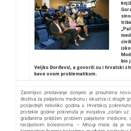
knji
Gora
sino
trib
„Pal
medi
civi
isko
Mode
bio 
Veljko Đorđević, a govorili su i hrvatski st
bave ovom problematikom.
Zanimljivo predavanje donijelo je prisutnima novo
društva za palijativnu medicinu i iskustva iz drugih 
posljednjih nekoliko godina u Hrvatskoj pokrenuto n
protekle godine pokrenuta je inicijativa „ostani u
građanima približen problem palijativne medicine,
neizlječivim bolesnicima: – Mnogi misle da je ne