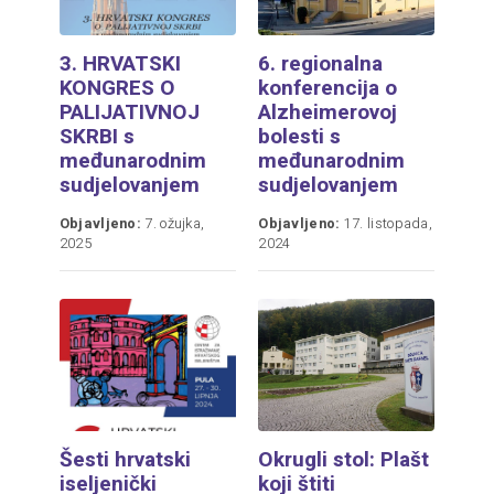
3. HRVATSKI
6. regionalna
KONGRES O
konferencija o
PALIJATIVNOJ
Alzheimerovoj
SKRBI s
bolesti s
međunarodnim
međunarodnim
sudjelovanjem
sudjelovanjem
Objavljeno:
7. ožujka,
Objavljeno:
17. listopada,
2025
2024
Šesti hrvatski
Okrugli stol: Plašt
iseljenički
koji štiti