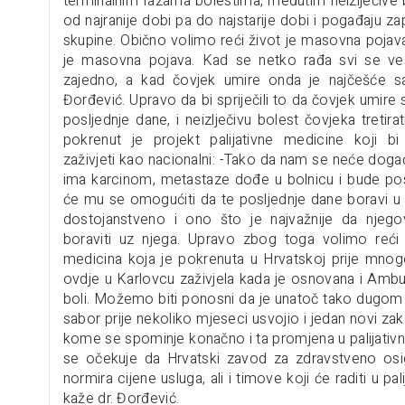
terminalnim fazama bolestima, međutim neizlječive 
od najranije dobi pa do najstarije dobi i pogađaju 
skupine. Obično volimo reći život je masovna pojava
je masovna pojava. Kad se netko rađa svi se ve
zajedno, a kad čovjek umire onda je najčešće sa
Đorđević. Upravo da bi spriječili to da čovjek umire 
posljednje dane, i neizlječivu bolest čovjeka tretirati 
pokrenut je projekt palijativne medicine koji 
zaživjeti kao nacionalni: -Tako da nam se neće doga
ima karcinom, metastaze dođe u bolnicu i bude p
će mu se omogućiti da te posljednje dane boravi u b
dostojanstveno i ono što je najvažnije da njego
boraviti uz njega. Upravo zbog toga volimo reći d
medicina koja je pokrenuta u Hrvatskoj prije mno
ovdje u Karlovcu zaživjela kada je osnovana i Ambul
boli. Možemo biti ponosni da je unatoč tako dugom 
sabor prije nekoliko mjeseci usvojio i jedan novi za
kome se spominje konačno i ta promjena u palijativno
se očekuje da Hrvatski zavod za zdravstveno osi
normira cijene usluga, ali i timove koji će raditi u pal
kaže dr. Đorđević.