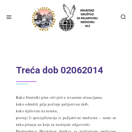
Treća dob 02062014
Kako Strateški plan oživjeti u stvarnim situacijama,
kako odrediti gdje počinje palijativna skrb,
kako djelovati na terenu,
postoji li specijalizacija iz palijativne medicine – samo su
neka pitanja na koja su nastojale odgovoriti
Predsjednica Hrvatskog društva za palijativnu medicinu