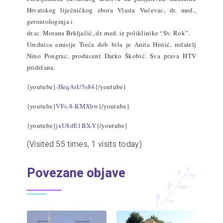
Hrvatskog liječničkog zbora Vlasta Vučevac, dr. med.,
gerontologinja i
dr.sc. Morana Brkljačić, dr. med. iz poliklinike “Sv. Rok”.
Urednica emisije Treća dob bila je Anita Hrstić, redatelj
Nino Pongrac, producent Darko Škobić. Sva prava HTV
pridržana.
{youtube}
-HeqAsU5s84
{/youtube}
{youtube}
VFs-8-KMXbw
{/youtube}
{youtube}
jxU8dE1BX-Y
{/youtube}
(Visited 55 times, 1 visits today)
Povezane objave