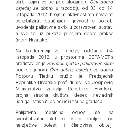
skrbi kojim će se pod sloganom
Čini dobro,
osjećaj se dobro
, u razdoblju od 03. do 14.
listopada 2012. brojnim aktivnostima nastojati
senzibilizirati stručnjaci i javnost o potrebi
uvođenja palijativne skrbi u zdravstveni sustav,
a sve to uz prikaze primjera dobre prakse
širom Hrvatske.
Na konferenciji za medije, održanoj 04.
listopada 2012. u prostorima CEPAMET-a
predstavljen je
Hrvatski tjedan palijativne skrbi
pod sloganom
Čini dobro, osjećaj se dobro
.
Potporu Tjednu pružio je Predsjednik
Republike Hrvatske prof. dr. sc. Ivo Josipović,
Ministarstvo zdravlja Republike Hrvatske,
brojna stručna društva, deseci nevladinih
udruga, istaknuti pojedinci i tisuće građana.
Palijativna medicina odnosi se na
sveobuhvatnu skrb o osobi oboljeloj od
neizlječive bolesti i članovima obitelji.