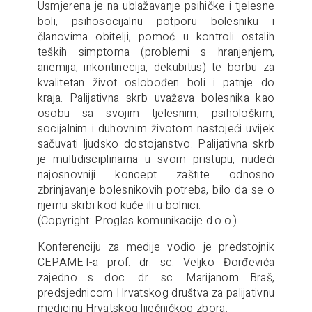
Usmjerena je na ublažavanje psihičke i tjelesne
boli, psihosocijalnu potporu bolesniku i
članovima obitelji, pomoć u kontroli ostalih
teških simptoma (problemi s hranjenjem,
anemija, inkontinecija, dekubitus) te borbu za
kvalitetan život oslobođen boli i patnje do
kraja. Palijativna skrb uvažava bolesnika kao
osobu sa svojim tjelesnim, psihološkim,
socijalnim i duhovnim životom nastojeći uvijek
sačuvati ljudsko dostojanstvo. Palijativna skrb
je multidisciplinarna u svom pristupu, nudeći
najosnovniji koncept zaštite odnosno
zbrinjavanje bolesnikovih potreba, bilo da se o
njemu skrbi kod kuće ili u bolnici.
(Copyright: Proglas komunikacije d.o.o.)
Konferenciju za medije vodio je predstojnik
CEPAMET-a prof. dr. sc. Veljko Đorđevića
zajedno s doc. dr. sc. Marijanom Braš,
predsjednicom Hrvatskog društva za palijativnu
medicinu Hrvatskog liječničkog zbora.