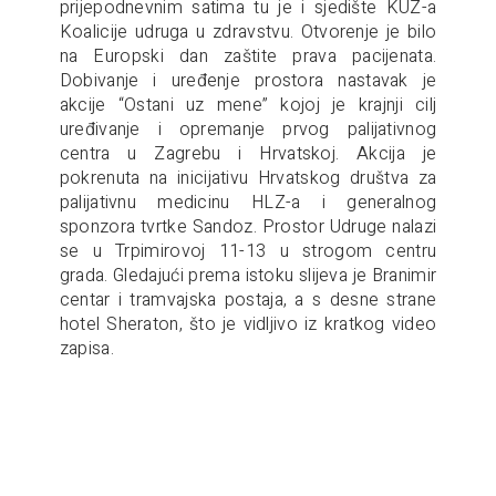
prijepodnevnim satima tu je i sjedište KUZ-a
Koalicije udruga u zdravstvu. Otvorenje je bilo
na Europski dan zaštite prava pacijenata.
Dobivanje i uređenje prostora nastavak je
akcije “Ostani uz mene” kojoj je krajnji cilj
uređivanje i opremanje prvog palijativnog
centra u Zagrebu i Hrvatskoj. Akcija je
pokrenuta na inicijativu Hrvatskog društva za
palijativnu medicinu HLZ-a i generalnog
sponzora tvrtke Sandoz. Prostor Udruge nalazi
se u Trpimirovoj 11-13 u strogom centru
grada. Gledajući prema istoku slijeva je Branimir
centar i tramvajska postaja, a s desne strane
hotel Sheraton, što je vidljivo iz kratkog video
zapisa.