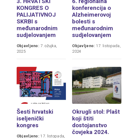
3. HRVATSKI
6. regionalna
KONGRES O
konferencija o
PALIJATIVNOJ
Alzheimerovoj
SKRBI s
bolesti s
međunarodnim
međunarodnim
sudjelovanjem
sudjelovanjem
Objavljeno:
7. ožujka,
Objavljeno:
17. listopada,
2025
2024
Šesti hrvatski
Okrugli stol: Plašt
iseljenički
koji štiti
kongres
dostojanstvo
čovjeka 2024.
Objavljeno:
17. listopada,