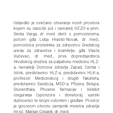
Uslijedilo je svečano otvaranje novih prostora
kojem su nazočili još i ravnatelj HZZO-a prim.
Siniša Varga, dr. med. dent. s pomoćnicima,
potom gđa Lidija Hrastić-Novak, dr. med.,
pomoćnica pročelnika za zdravstvo Gradskog
ureda za zdravstva i branitelje, gđa Vlasta
Vučevac, dr. med., prva dopredsjednica
Hrvatskog društva za palijativnu medicinu HLZ-
a, ravnatelji Domova zdravlja Zapad, Centar i
Istok, predstavnici HLZ-a, predstavnici HLK-a,
profesori Medicinskog i drugih fakulteta,
predstavnici Sandoza, MSD-a, Pfizera, Belupa,
Grünenthala, Phoenix farmacije i Velebit
osiguranja (sponzora i donatora), vjerski
dužnosnici te brojni volonteri i građani. Prostor
je govorom otvorio zamjenik ministra zdravlja
mr.sc. Marijan Cesarik, dr. med.