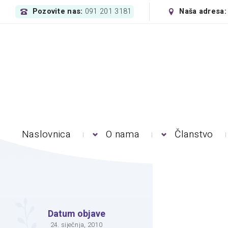
Pozovite nas:
Naša adresa
091 201 3181
Naslovnica
O nama
Članstvo
Datum objave
24. siječnja, 2010