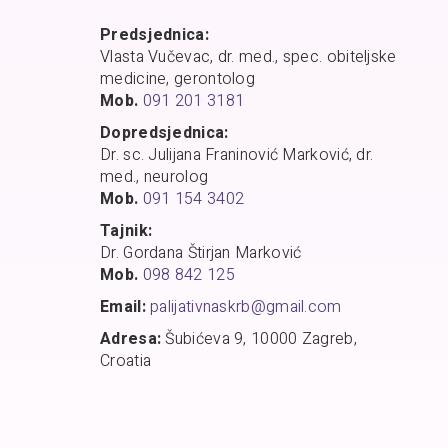
Predsjednica:
Vlasta Vučevac, dr. med., spec. obiteljske
medicine, gerontolog
Mob.
091 201 3181
Dopredsjednica:
Dr. sc. Julijana Franinović Marković, dr.
med., neurolog
Mob.
091 154 3402
Tajnik:
Dr. Gordana Štirjan Marković
Mob.
098 842 125
Email:
palijativnaskrb@gmail.com
Adresa:
Šubićeva 9, 10000 Zagreb,
Croatia