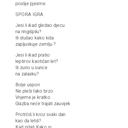
poslije pjesme.
SPORA IGRA
Jesi li ikad gledao djecu
na ringišpilu?
Ili slušao kako kiša
zapljuskuje zemlju ?
Jesi li ikad pratio
leptirov kaotičan let?
Ili zurio u sunce
na zalasku?
Bolje uspori.
Ne pleši tako brzo.
Vrijeme je kratko.
Glazba neće trajati zauvijek.
Protrčiš li kroz svaki dan
kao da letiš?
Kad pitaš Kako si,