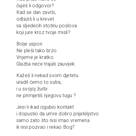
čuješ li odgovor?
Kad se dan završi,
odlaziš li u krevet
sa sljedećih stotinu poslova
koji jure kroz tvoje misli?
Bolje uspori.
Ne pleši tako brzo.
Vrijeme je kratko.
Glazba neće trajati zauvijek.
Kažeš li nekad svom djetetu
uradit ćemo to sutra,
i u svojoj žurbi
ne primijetiš njegovu tugu ?
Jesi li ikad izgubio kontakt
i dopustio da umre dobro prijateljstvo
samo zato što nisi imao vremena
ili nisi pozvao i rekao Bog?