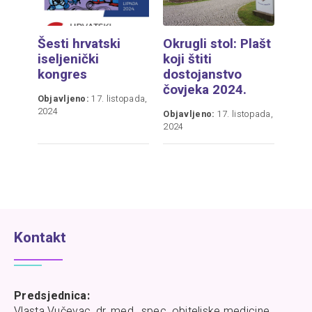
Šesti hrvatski
Okrugli stol: Plašt
iseljenički
koji štiti
kongres
dostojanstvo
čovjeka 2024.
Objavljeno:
17. listopada,
2024
Objavljeno:
17. listopada,
2024
Kontakt
Predsjednica:
Vlasta Vučevac, dr. med., spec. obiteljske medicine,