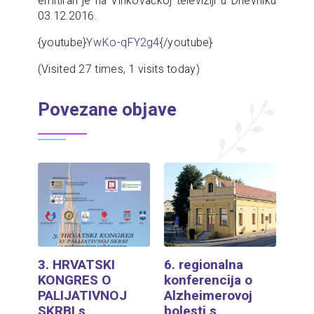
emitiran je na Vinkovačkoj televiziji u Dnevniku
03.12.2016.
{youtube}
YwKo-qFY2g4
{/youtube}
(Visited 27 times, 1 visits today)
Povezane objave
3. HRVATSKI
6. regionalna
KONGRES O
konferencija o
PALIJATIVNOJ
Alzheimerovoj
SKRBI s
bolesti s