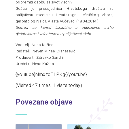
pripremiti osobu za život vječni?
Gošća je predsjednica Hrvatskoga društva za
palijativnu medicinu Hrvatskoga liječničkog zbora,
gerontologinja dr. Vlasta Vučevac. (18.04.2014.)
Snimka se koristi isključivo u edukativne svrhe
djelatnicima i volonterima u palijativnoj skrbi.
Voditelj: Neno Kužina
Redatelj: Neven Mihael Dianežević
Producent: Zdravko Sandrin
Urednik: Neno Kužina
{youtube}hlmxzqELPKg{/youtube}
(Visited 47 times, 1 visits today)
Povezane objave