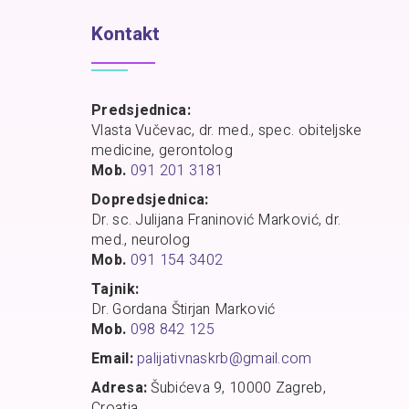
Kontakt
Predsjednica:
Vlasta Vučevac, dr. med., spec. obiteljske
medicine, gerontolog
Mob.
091 201 3181
Dopredsjednica:
Dr. sc. Julijana Franinović Marković, dr.
med., neurolog
Mob.
091 154 3402
Tajnik:
Dr. Gordana Štirjan Marković
Mob.
098 842 125
Email:
palijativnaskrb@gmail.com
Adresa:
Šubićeva 9, 10000 Zagreb,
Croatia