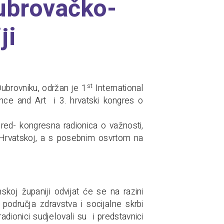
Dubrovačko-
ji
st
ubrovniku, održan je 1
International
ce and Art i 3. hrvatski kongres o
red- kongresna radionica o važnosti,
 u Hrvatskoj, a s posebnim osvrtom na
skoj županiji odvijat će se na razini
 područja zdravstva i socijalne skrbi
 radionici sudjelovali su i predstavnici