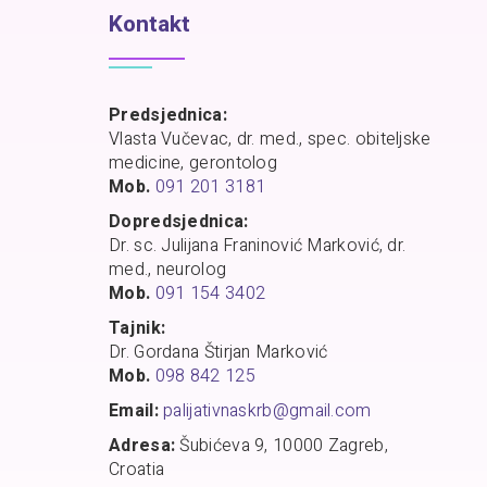
Kontakt
Predsjednica:
Vlasta Vučevac, dr. med., spec. obiteljske
medicine, gerontolog
Mob.
091 201 3181
Dopredsjednica:
Dr. sc. Julijana Franinović Marković, dr.
med., neurolog
Mob.
091 154 3402
Tajnik:
Dr. Gordana Štirjan Marković
Mob.
098 842 125
Email:
palijativnaskrb@gmail.com
Adresa:
Šubićeva 9, 10000 Zagreb,
Croatia