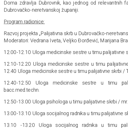
Doma zdravlja Dubrovnik, kao jednog od relevantnih fak
Dubrovačko-neretvanskoj županiji.
Program radionice:
Razvoj projekta „Palijativna skrb u Dubrovačko-neretvansk
Moderatori: Vedrana Iveta, Veljko Đorđević, Marijana Bra
12.00-12.10 Uloga medicinske sestre u timu palijativne s
12.10-12.20 Uloga medicinske sestre u timu palijativne
12.40 Uloga medicinske sestre u timu palijativne skrbi 
12.40-12.50 Uloga medicinske sestre u timu pali
bacc.med.techn.
12.50-13.00 Uloga psihologa u timu palijativne skrbi / mr.
13.00-13.10 Uloga socijalnog radnika u timu palijativne s
13.10 -13.20 Uloga socijalnog radnika u timu pali