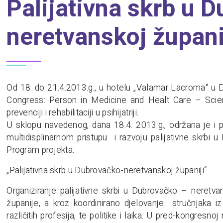
Palijativna skrb u 
neretvanskoj župani
Od 18. do 21.4.2013.g., u hotelu „Valamar Lacroma“ u D
Congress: Person in Medicine and Healt Care – Scien
prevenciji i rehabilitaciji u psihijatriji.
U sklopu navedenog, dana 18.4. 2013.g., održana je i p
multidisplinarnom pristupu i razvoju palijativne skrbi
Program projekta:
„Palijativna skrb u Dubrovačko-neretvanskoj županiji“
Organiziranje palijativne skrbi u Dubrovačko – neretvan
županije, a kroz koordinirano djelovanje stručnjaka iz
različitih profesija, te politike i laika. U pred-kongresnoj