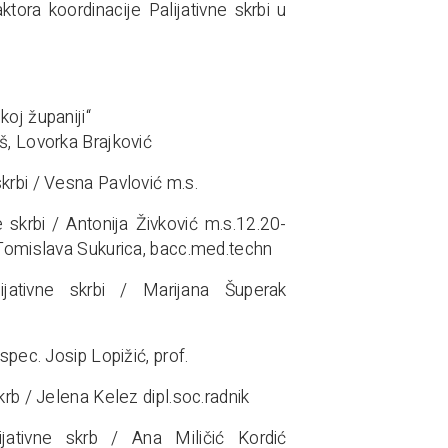
tora koordinacije Palijativne skrbi u
oj županiji“
š, Lovorka Brajković
krbi / Vesna Pavlović m.s.
 skrbi / Antonija Živković m.s.12.20-
/ Tomislava Sukurica, bacc.med.techn
jativne skrbi / Marijana Šuperak
spec. Josip Lopižić, prof.
krb / Jelena Kelez dipl.soc.radnik
jativne skrb / Ana Miličić Kordić