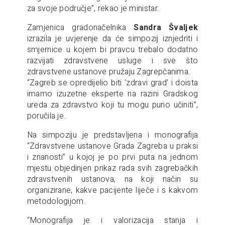
za svoje područje”, rekao je ministar.
Zamjenica gradonačelnika
Sandra Švaljek
izrazila je uvjerenje da će simpozij iznjedriti i
smjernice u kojem bi pravcu trebalo dodatno
razvijati zdravstvene usluge i sve što
zdravstvene ustanove pružaju Zagrepčanima.
“Zagreb se opredijelio biti ‘zdravi grad’ i doista
imamo izuzetne eksperte na razini Gradskog
ureda za zdravstvo koji tu mogu puno učiniti”,
poručila je.
Na simpoziju je predstavljena i monografija
“Zdravstvene ustanove Grada Zagreba u praksi
i znanosti” u kojoj je po prvi puta na jednom
mjestu objedinjen prikaz rada svih zagrebačkih
zdravstvenih ustanova, na koji način su
organizirane, kakve pacijente liječe i s kakvom
metodologijom.
“Monografija je i valorizacija stanja i