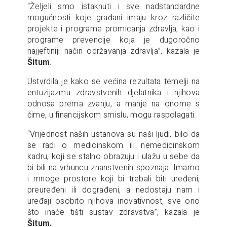
“Željeli smo istaknuti i sve nadstandardne
mogućnosti koje građani imaju kroz različite
projekte i programe promicanja zdravlja, kao i
programe prevencije koja je dugoročno
najjeftiniji način održavanja zdravlja”, kazala je
Šitum
.
Ustvrdila je kako se većina rezultata temelji na
entuzijazmu zdravstvenih djelatnika i njihova
odnosa prema zvanju, a manje na onome s
čime, u financijskom smislu, mogu raspolagati.
“Vrijednost naših ustanova su naši ljudi, bilo da
se radi o medicinskom ili nemedicinskom
kadru, koji se stalno obrazuju i ulažu u sebe da
bi bili na vrhuncu znanstvenih spoznaja. Imamo
i mnoge prostore koji bi trebali biti uređeni,
preuređeni ili dograđeni, a nedostaju nam i
uređaji osobito njihova inovativnost, sve ono
što inače tišti sustav zdravstva”, kazala je
Šitum.