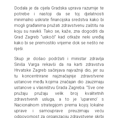
Dodala je da cijela Gradska uprava razumije te
potrebe i nastoji da se toj djelatnosti
minimalno uskrate financijska sredstva kako bi
mogli građanima pružati zdravstvenu zaštitu na
koju su navikli. Tako se, kaže, zna dogoditi da
Grad Zagreb “uskoči” kad otkaže neki uređaj
kako bi se premostilo vrijeme dok se nešto ne
riješi.
Skup je došao podržati i ministar zdravlja
Siniša Varga rekavši da na karti zdravstva
Hrvatske Zagreb sačinjava najvažniji dio, jer su
tu koncentrirane najznačajnije zdravstvene
ustanove među kojima značajan dio zauzimaju
ustanove u vlasništvu Grada Zagreba. “Sve one
pružaju pružaju velik broj kvalitetnih
zdravstvenih usluga, a to je ‘upareno’ s
Nacionalnom strategijom prema kojoj lokalne
uprave i samouprave preuzimaju veću
odgovornost za organizaciju zdravstvene skrbi