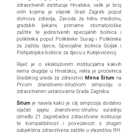
zdravstvenih institucija Hrvatske, velik je broj
onih kojima je vlasnik Grad Zagreb poput
domova zdravlja, Zavoda za hitnu medicinu,
gradskih ljekarni, primarne stomatološke
zaštite te jedinstvenih specijalnih bolnica i
poliklinika poput Poliklinike Suvag i Poliklinike
za zaštitu djece, Specijalne bolnica Goljak i
Psihijatrijske bolnice za djecu u Kukljevićevoj.
Riječ je o ekskluzivnim institucijama kakvih
nema drugdje u Hrvatskoj, rekla je pročelnica
Gradskog ureda za zdravstvo
Mirna Šitum
na
Prvom znanstveno-stručnom simpoziju o
zdravstvenim ustanovama Grada Zagreba.
Šitum
je navela kako je cilj simpozija dodatno
ojačati sjajnu znanstveno-stručnu suradnju
između 21 zagrebačke zdravstvene institucije
te kompatibilnost i povezanost s drugim
subjektima zdravstvena zaštite u vlasništvu RH.