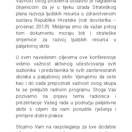
Važnost ovog problema dodatno je naglašena
činjenicom da je u tijeku izrada Strateškog
plana razvoja ljudskih resursa u zdravstvenom
sustavu Republike Hrvatske (rok dovršetka –
prosinac 2013!). Mišljenja smo da važan prilog
tom dokumentu moraju biti i strateške
smjernice za razvoj ljudskih resursa u
palijativnoj skrbi.
U svim navedenim ciljevima ove konferencije
vidimo važnost aktivnog učestvovanja svih
sudionika i predstavnika te svih zainteresiranih
dionika u palijativnoj skrbi. Vjerujemo da ćete
kao i do sada prepoznati važnost ovog skupa
te se priključiti radnom programu. Stoga Vas
pozivamo na prijavu tema radionica i
prezentacije Vašeg rada u području palijativne
skrbi s ciljem da nam ponudite rješenja i
primjere dobre prakse.
Stojimo Vam na raspolaganju za sve dodatne