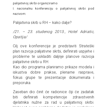
palijativnoj skrbi organiziramo
I. nacionalnu konferenciju o palijativnoj skrbi pod
nazivom:
Palijativna skrb u RH – kako dalje?
/21. – 23. studenog 2013., Hotel Adriatic,
Opatija/
Cilj ove konferencije je predstaviti Strateški
plan razvoja palijativne skrbi, definirati uspjehe i
probleme te uskladiti daljnje planove razvoja
palijativne skrbi u RH.
Kao dio programa planiramo prikaze modela i
iskustva dobre prakse, plenarne rasprave,
fokus grupe te prezentacije dokumenata i
preporuka.
Zaseban dio činit će radionice čiji će zadatak
biti definirati kompetencije zdravstvenih
djelatnika nužne za rad u palijativnoj skrbi.