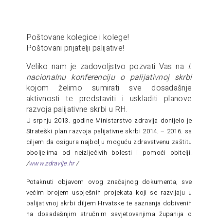
Poštovane kolegice i kolege!
Poštovani prijatelji palijative!
Veliko nam je zadovoljstvo pozvati Vas na
I.
nacionalnu konferenciju o palijativnoj skrbi
kojom želimo sumirati sve dosadašnje
aktivnosti te predstaviti i uskladiti planove
razvoja palijativne skrbi u RH.
U srpnju 2013. godine Ministarstvo zdravlja donijelo je
Strateški plan razvoja palijativne skrbi 2014. – 2016. sa
ciljem da osigura najbolju moguću zdravstvenu zaštitu
oboljelima od neizlječivih bolesti i pomoći obitelji.
/
www.zdravlje.hr
/
Potaknuti objavom ovog značajnog dokumenta, sve
većim brojem uspješnih projekata koji se razvijaju u
palijativnoj skrbi diljem Hrvatske te saznanja dobivenih
na dosadašnjim stručnim savjetovanjima županija o