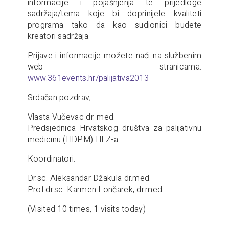
informacije i pojašnjenja te prijedloge
sadržaja/tema koje bi doprinijele kvaliteti
programa tako da kao sudionici budete
kreatori sadržaja.
Prijave i informacije možete naći na službenim
web stranicama:
www.361events.hr/palijativa2013
Srdačan pozdrav,
Vlasta Vučevac dr. med.
Predsjednica Hrvatskog društva za palijativnu
medicinu (HDPM) HLZ-a
Koordinatori:
Dr.sc. Aleksandar Džakula dr.med.
Prof.dr.sc. Karmen Lončarek, dr.med.
(Visited 10 times, 1 visits today)