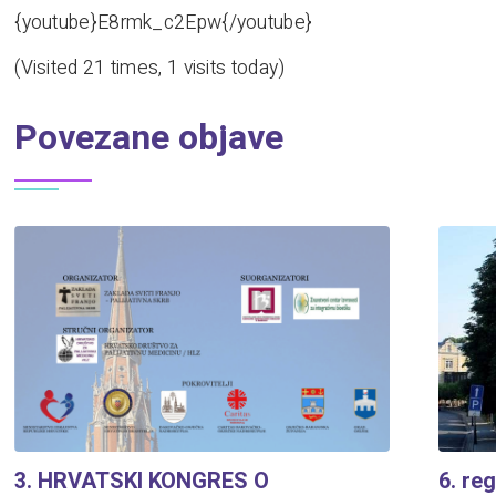
{youtube}E8rmk_c2Epw{/youtube}
(Visited 21 times, 1 visits today)
Povezane objave
3. HRVATSKI KONGRES O
6. re