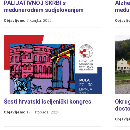
PALIJATIVNOJ SKRBI s
Alzhe
međunarodnim sudjelovanjem
među
Objavljeno:
7. ožujka, 2025
Objavlj
Šesti hrvatski iseljenički kongres
Okrugl
dosto
Objavljeno:
17. listopada, 2024
Objavlj