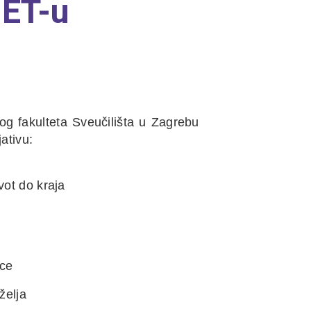
ET-u
g fakulteta Sveučilišta u Zagrebu
ativu:
vot do kraja
ice
želja