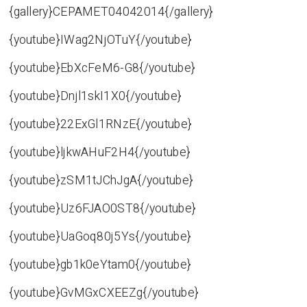
{gallery}CEPAMET04042014{/gallery}
{youtube}IWag2NjOTuY{/youtube}
{youtube}EbXcFeM6-G8{/youtube}
{youtube}Dnjl1skI1X0{/youtube}
{youtube}22ExGl1RNzE{/youtube}
{youtube}ljkwAHuF2H4{/youtube}
{youtube}zSM1tJChJgA{/youtube}
{youtube}Uz6FJAO0ST8{/youtube}
{youtube}UaGoq80j5Ys{/youtube}
{youtube}gb1k0eYtam0{/youtube}
{youtube}GvMGxCXEEZg{/youtube}