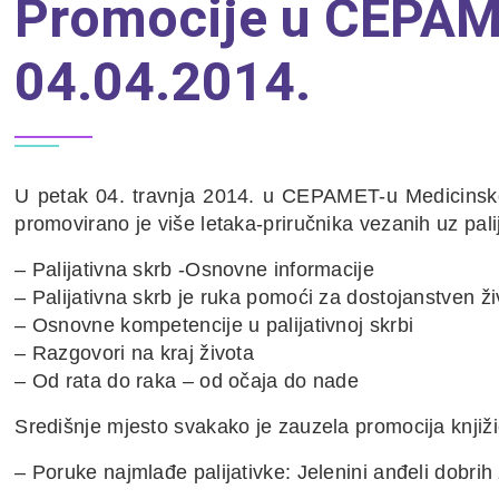
Promocije u CEPAM
04.04.2014.
U petak 04. travnja 2014. u CEPAMET-u Medicinsko
promovirano je više letaka-priručnika vezanih uz palij
– Palijativna skrb -Osnovne informacije
– Palijativna skrb je ruka pomoći za dostojanstven ži
– Osnovne kompetencije u palijativnoj skrbi
– Razgovori na kraj života
– Od rata do raka – od očaja do nade
Središnje mjesto svakako je zauzela promocija knjiž
– Poruke najmlađe palijativke: Jelenini anđeli dobrih 