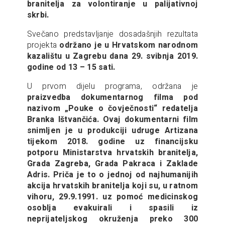
branitelja za volontiranje u palijativnoj
skrbi.
Svečano predstavljanje dosadašnjih rezultata
projekta
održano je u Hrvatskom narodnom
kazalištu u Zagrebu dana 29. svibnja 2019.
godine od 13 – 15 sati.
U prvom dijelu programa, održana je
praizvedba dokumentarnog filma pod
nazivom „Pouke o čovječnosti“ redatelja
Branka Ištvančića. Ovaj dokumentarni film
snimljen je u produkciji udruge Artizana
tijekom 2018. godine uz financijsku
potporu Ministarstva hrvatskih branitelja,
Grada Zagreba, Grada Pakraca i Zaklade
Adris. Priča je to o jednoj od najhumanijih
akcija hrvatskih branitelja koji su, u ratnom
vihoru, 29.9.1991. uz pomoć medicinskog
osoblja evakuirali i spasili iz
neprijateljskog okruženja preko 300