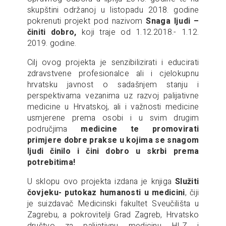
skupštini održanoj u listopadu 2018. godine
pokrenuti projekt pod nazivom
Snaga ljudi –
činiti dobro,
koji traje od 1.12.2018.- 1.12.
2019. godine.
Cilj ovog projekta je senzibilizirati i educirati
zdravstvene profesionalce ali i cjelokupnu
hrvatsku javnost o sadašnjem stanju i
perspektivama vezanima uz razvoj palijativne
medicine u Hrvatskoj, ali i važnosti medicine
usmjerene prema osobi i u svim drugim
područjima
medicine te promovirati
primjere dobre prakse u kojima se snagom
ljudi činilo i čini dobro u skrbi prema
potrebitima!
U sklopu ovo projekta izdana je knjiga
Služiti
čovjeku- putokaz humanosti u medicini
, čiji
je suizdavač Medicinski fakultet Sveučilišta u
Zagrebu, a pokrovitelji Grad Zagreb, Hrvatsko