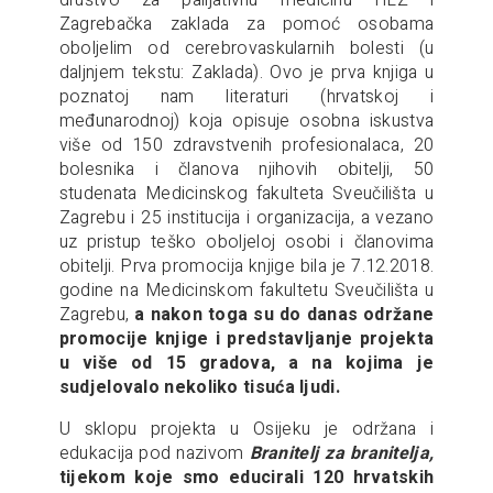
društvo za palijativnu medicinu HLZ i
Zagrebačka zaklada za pomoć osobama
oboljelim od cerebrovaskularnih bolesti (u
daljnjem tekstu: Zaklada). Ovo je prva knjiga u
poznatoj nam literaturi (hrvatskoj i
međunarodnoj) koja opisuje osobna iskustva
više od 150 zdravstvenih profesionalaca, 20
bolesnika i članova njihovih obitelji, 50
studenata Medicinskog fakulteta Sveučilišta u
Zagrebu i 25 institucija i organizacija, a vezano
uz pristup teško oboljeloj osobi i članovima
obitelji. Prva promocija knjige bila je 7.12.2018.
godine na Medicinskom fakultetu Sveučilišta u
Zagrebu,
a nakon toga su do danas održane
promocije knjige i predstavljanje projekta
u više od 15 gradova, a na kojima je
sudjelovalo nekoliko tisuća ljudi.
U sklopu projekta u Osijeku je održana i
edukacija pod nazivom
Branitelj za branitelja,
tijekom koje smo educirali 120 hrvatskih