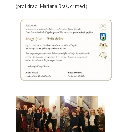
(prof.dr.sc. Marijana Braš, dr.med.)