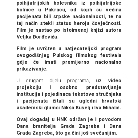
psihijatrijskih bolesnika iz psihijatrijske
bolnice u Pakracu, od kojih su većina
pacijenata bili srpske nacionalnosti, te na
taj način stekli status heroja čovječnosti.
Film je nastao po istoimenoj knjizi autora
Veljka Đorđevića.
Film je uvršten u natjecateljski program
ovogodišnjeg Pulskog filmskog festivala
gdje će imati premijerno nacionalno
prikazivanje.
U drugom dijelu programa,
uz video
projekciju i osobno predstavljanje
institucija i pojedinaca tekstove stručnjaka
i pacijenata čitali su ugledni hrvatski
akademski glumci Nikša Kušelj i Iva Mihalić.
Ovaj događaj u HNK održan je i povodom
Dana branitelja Grada Zagreba i Dana
Grada Zagreba, što ga čini još svečanijim.