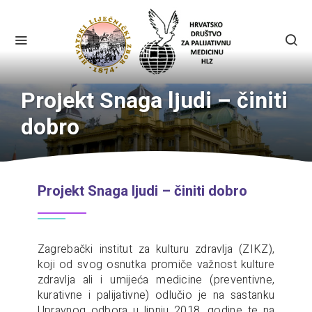
Projekt Snaga ljudi – činiti
dobro
Projekt Snaga ljudi – činiti dobro
Zagrebački institut za kulturu zdravlja (ZIKZ),
koji od svog osnutka promiče važnost kulture
zdravlja ali i umijeća medicine (preventivne,
kurativne i palijativne) odlučio je na sastanku
Upravnog odbora u lipnju 2018. godine te na