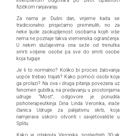
intenzitetom odgovara po život opasnom
fizičkom ranjavanju
Za nama je Dušni dan, vrijeme kada se
tradicionalno prisjećamo preminulih, no za
neke ljude zaokupljenost osobama kojih više
nema ne poznaje takva vremenska ograničenja.
U nekim slučajevima ona seže od trenutka
smrti voljene osobe pa sve do smrti osobe
koja tuguje.
Je li to normalno? Koliko bi proces žalovanja
uopće trebao trajati? Kako pomoći osobi koja
ga prolazi? Na ova i druga pitanja povezana uz
fenomen gubitka, na predavanju u prostorijama
udruge “Most”, odgovore je ponudila
psihoterapeutkinja Dina Linda Veronika, inače
članica Udruge za palijativnu skrb, koja
namjerava uskoro otvoriti i savjetovalište u
Splitu.
Kako je istaknula Veronika, posljednjih 30-ak