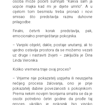
osoba može početi sumnjati “Kakva sam ja
uopće majka kad mi je dijete umrlo”. A u
cijelom tom besmislu treba pronaći i novi
smisao što predstavlja razinu duhovne
prilagodbe.
Finalni, četvrti korak predstavlja, pak,
emocionalno premiještanje pokojnika.
– Vanjski objekt, dakle, postaje unutarnji, ali to
ujedno ostavlja prostora da se možemo vezati
uz druge i nastaviti živjeti – zaključila je Dina
Linda Veronika.
Koliko vremena traje ovaj proces?
– Vrijeme nije pokazatelj uspjeha ili neuspjeha
nečijeg procesa žalovanja, ono je prije
pokazatelj dubine povezanosti s pokojnikom.
Prema nekim novijim teorijama smatra se da je
osobi potrebno četiri godine da prođe taj
proces, ukoliko je pokojnik bio visoko