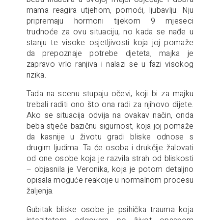
mama reagira utjehom, pomoći, ljubavlju. Nju
pripremaju hormoni tijekom 9 mjeseci
trudnoće za ovu situaciju, no kada se nađe u
stanju te visoke osjetljivosti koja joj pomaže
da prepoznaje potrebe djeteta, majka je
zapravo vrlo ranjiva i nalazi se u fazi visokog
rizika.
Tada na scenu stupaju očevi, koji bi za majku
trebali raditi ono što ona radi za njihovo dijete.
Ako se situacija odvija na ovakav način, onda
beba stječe bazičnu sigurnost, koja joj pomaže
da kasnije u životu gradi bliske odnose s
drugim ljudima. Ta će osoba i drukčije žalovati
od one osobe koja je razvila strah od bliskosti
– objasnila je Veronika, koja je potom detaljno
opisala moguće reakcije u normalnom procesu
žaljenja.
Gubitak bliske osobe je psihička trauma koja