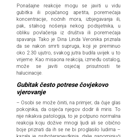
Ponašajne reakcije mogu se javiti u vidu
gubitka ili pojačanog apetita, poremećaja
koncentracije, noćnih mora, izbjegavanja ili,
pak, stalnog nošenja nekog podsjetnika, u
obliku povlačenja iz društva ili poremećaja
spavanja. Tako je Dina Linda Veronika priznala
da se nakon smrti supruga, koji je preminuo
oko 2.30 ujutro, svakog jutra budila uvijek u to
vrijeme. Kao misaona reakcija, između ostalog,
može se javiti osjećaj prisutnosti te
halucinacije.
Gubitak često potrese čovjekovo
vjerovanje
– Osobi se može činiti, na primjer, da čuje glas
pokojnika, da osjeća njegov dodir ili miris. To
nije nikakva patologija, to je potpuno normalna
reakcija koju dožive mnogi ljudi ali se obično
boje priznati da ih se ne bi proglasilo ludima –
kazala je psihoterapeutkinja, dalje napominjući