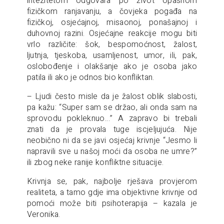
intezitetom odgovara po život opasnom
fizičkom ranjavanju, a čovjeka pogađa na
fizičkoj, osjećajnoj, misaonoj, ponašajnoj i
duhovnoj razini. Osjećajne reakcije mogu biti
vrlo različite: šok, bespomoćnost, žalost,
ljutnja, tjeskoba, usamljenost, umor, ili, pak,
oslobođenje i olakšanje ako je osoba jako
patila ili ako je odnos bio konfliktan.
– Ljudi često misle da je žalost oblik slabosti,
pa kažu: “Super sam se držao, ali onda sam na
sprovodu pokleknuo…” A zapravo bi trebali
znati da je provala tuge iscjeljujuća. Nije
neobično ni da se javi osjećaj krivnje “Jesmo li
napravili sve u našoj moći da osoba ne umre?”
ili zbog neke ranije konfliktne situacije.
Krivnja se, pak, najbolje rješava provjerom
realiteta, a tamo gdje ima objektivne krivnje od
pomoći može biti psihoterapija – kazala je
Veronika.