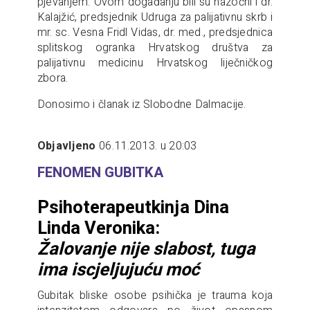
pjevanjem. Ovom događanju bili su nazočni i dr.
Kalajžić, predsjednik Udruga za palijativnu skrb i
mr. sc. Vesna Fridl Vidas, dr. med., predsjednica
splitskog ogranka Hrvatskog društva za
palijativnu medicinu Hrvatskog liječničkog
zbora.
Donosimo i članak iz Slobodne Dalmacije.
Objavljeno
06.11.2013. u 20:03
FENOMEN GUBITKA
Psihoterapeutkinja Dina
Linda Veronika:
Žalovanje nije slabost, tuga
ima iscjeljujuću moć
Gubitak bliske osobe psihička je trauma koja