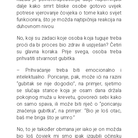
dalje kako smrt bliske osobe gotovo uvijek
potrese vjerovanje čovjeka o tome kako svijet
funkcionira, što je možda najtipičnija reakcija na
duhovnom nivou.
No, koji su zadaci koje osoba koja tuguje treba
proći da bi proces bio zdrav ili uspješan? Četiri
su glavna koraka. Prije svega, osoba treba
prihvatiti stvarnost gubitka.
– Prihvaćanje treba biti emocionalno i
intelektualno. Poricanje, pak, može ići na razini
“gubitak se nije dogodio”, na primjer, sjetimo
se slučaja starice koja je osam dana držala
pokojnog muža u krevetu, govoreći sebi kako
on samo spava, ili može biti riječ o “poricanju
značenja gubitka”, na primjer: “Bio je loš otac,
baš me briga što je umro.”
No, to je također obmana jer iako je on možda
bio loš čovjek mi smo ipak izgubili očinsku