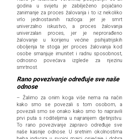
godina u svijetu je zabilježeno pojačano
zanimanje za proces žalovanja i to iz nekoliko
vrlo jednostavnih razloga: jer je smrt
univerzalno iskustvo, a proces žalovanja
univerzalan proces, jer je neprorađeno
žalovanje u korijenu većine psihijatrijskih
oboljenja te stoga jer proces žalovanja kod
osobe smanjuje imunitet i radnu sposobnost,
odnosno povećava izglede za njezinu
smrtnost.
Rano povezivanje određuje sve naše
odnose
– Žalimo za onim koga više nema na način
kako smo se povezali s tom osobom, a
povezali smo se onako kako smo to napravili
prvi puta s roditeljima u najranijem djetinjstvu.
To rano povezivanje zapravo određuje sve
naše kasnije odnose. U sretnim okolnostima
beba inducira u svojoj majci osjećaje i dobra