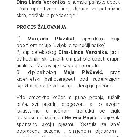
Dina-Linda Veronika
, dinamski psihoterapeut,
član operativnog tima Udruge za palijativnu
skrb, održala je predavanje :
PROCES ŽALOVANJA
1)
Marijana Plazibat
, pjesnikinja koja
poezijom žaluje ‘Uvijek je to nečiji netko”
2) dipl.defektolog
Dina-Linda Veronika
, prof.
psihodinamski orijentirani psihoterapeut, grupni
analitičar ‘Žalovanje i kako ga proraditi’
3) dipl.psiholog
Maja Pivčević
, prof,
kibernetski psihoterapeut pod supervizijom
‘Vježba prorade žalovanja – terapija pričom’
Vrlo emotivna večer, s puno pitanja, tužnih
priča, svi prisutni progovorili su o svojim
iskustvima, u jednom trenutku se digla
prekrasna glazbenica
Helena Papić
i zapjevala
spontano svoju pjesmu “Škatula za sne”
popraćena suzama , smijehom, pljeskom i