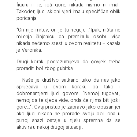
figuru ili je, još gore, nikada nismo ni imali.
Također, ljudi skloni vjeri imaju specifičan oblik
poricanja:
“On nije mrtav, on je tu negdje…”Ipak, ništa ne
mijenja činjenicu da preminulu osobu više
nikada nećemo sresti u ovom realitetu – kazala
je Veronika.
Drugi korak podrazumijeva da čovjek treba
proraditi bol zbog gubitka.
– Naše je društvo satkano tako da nas jako
spriječava u ovom koraku pa tako i
dobronamjerni ljudi govore: “Nemoj tugovati,
nemoj da te djeca vide, onda će njima biti još i
gore…“. Ovaj pristup je zapravo jako opasan jer
ako ljudi nikada ne prorade svoju bol, ona u
punoj snazi ostaje u tijelu spremna da se
aktivira u nekoj drugoj situaciji.