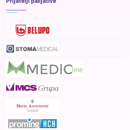
Prijatelji palijative