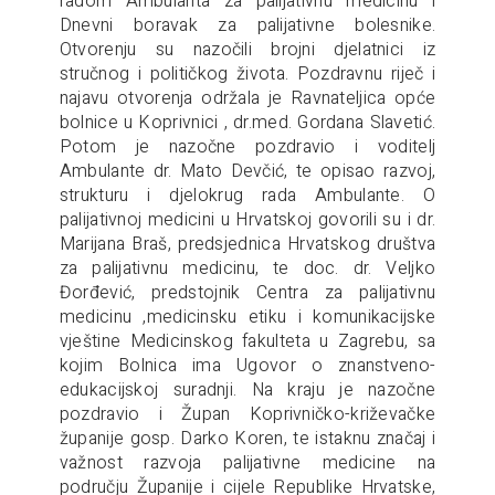
radom Ambulanta za palijativnu medicinu i
Dnevni boravak za palijativne bolesnike.
Otvorenju su nazočili brojni djelatnici iz
stručnog i političkog života. Pozdravnu riječ i
najavu otvorenja održala je Ravnateljica opće
bolnice u Koprivnici , dr.med. Gordana Slavetić.
Potom je nazočne pozdravio i voditelj
Ambulante dr. Mato Devčić, te opisao razvoj,
strukturu i djelokrug rada Ambulante. O
palijativnoj medicini u Hrvatskoj govorili su i dr.
Marijana Braš, predsjednica Hrvatskog društva
za palijativnu medicinu, te doc. dr. Veljko
Đorđević, predstojnik Centra za palijativnu
medicinu ,medicinsku etiku i komunikacijske
vještine Medicinskog fakulteta u Zagrebu, sa
kojim Bolnica ima Ugovor o znanstveno-
edukacijskoj suradnji. Na kraju je nazočne
pozdravio i Župan Koprivničko-križevačke
županije gosp. Darko Koren, te istaknu značaj i
važnost razvoja palijativne medicine na
području Županije i cijele Republike Hrvatske,