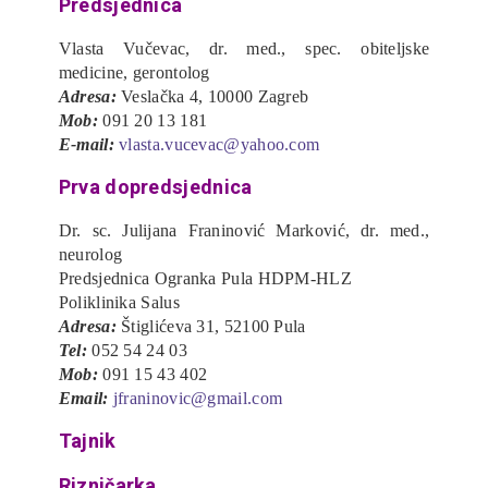
Predsjednica
Vlasta Vučevac, dr. med., spec. obiteljske
medicine, gerontolog
Adresa:
Veslačka 4, 10000 Zagreb
Mob:
091 20 13 181
E-mail:
vlasta.vucevac@yahoo.com
Prva dopredsjednica
Dr. sc. Julijana Franinović Marković, dr. med.,
neurolog
Predsjednica Ogranka Pula HDPM-HLZ
Poliklinika Salus
Adresa:
Štiglićeva 31, 52100 Pula
Tel:
052 54 24 03
Mob:
091 15 43 402
Email:
jfraninovic@gmail.com
Tajnik
Rizničarka