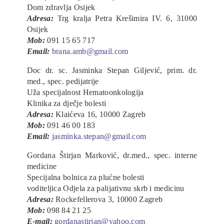
Dom zdravlja Osijek
Adresa:
Trg kralja Petra Krešimira IV. 6, 31000
Osijek
Mob:
091 15 65 717
Email:
brana.amb@gmail.com
Doc dr. sc. Jasminka Stepan Giljević, prim. dr.
med., spec. pedijatrije
Uža specijalnost Hematoonkologija
Klinika za dječje bolesti
Adresa:
Klaićeva 16, 10000 Zagreb
Mob:
091 46 00 183
Email:
jasminka.stepan@gmail.com
Gordana Štirjan Marković, dr.med., spec. interne
medicine
Specijalna bolnica za plućne bolesti
voditeljica Odjela za palijativnu skrb i medicinu
Adresa:
Rockefellerova 3, 10000 Zagreb
Mob:
098 84 21 25
E-mail:
gordanastirjan@yahoo.com