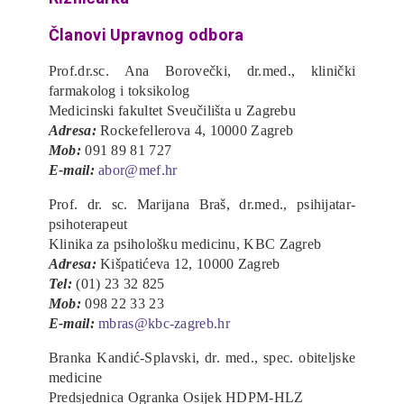
Članovi Upravnog odbora
Prof.dr.sc. Ana Borovečki, dr.med., klinički
farmakolog i toksikolog
Medicinski fakultet Sveučilišta u Zagrebu
Adresa:
Rockefellerova 4, 10000 Zagreb
Mob:
091 89 81 727
E-mail:
abor@mef.hr
Prof. dr. sc. Marijana Braš, dr.med., psihijatar-
psihoterapeut
Klinika za psihološku medicinu, KBC Zagreb
Adresa:
Kišpatićeva 12, 10000 Zagreb
Tel:
(01) 23 32 825
Mob:
098 22 33 23
E-mail:
mbras@kbc-zagreb.hr
Branka Kandić-Splavski, dr. med., spec. obiteljske
medicine
Predsjednica Ogranka Osijek HDPM-HLZ