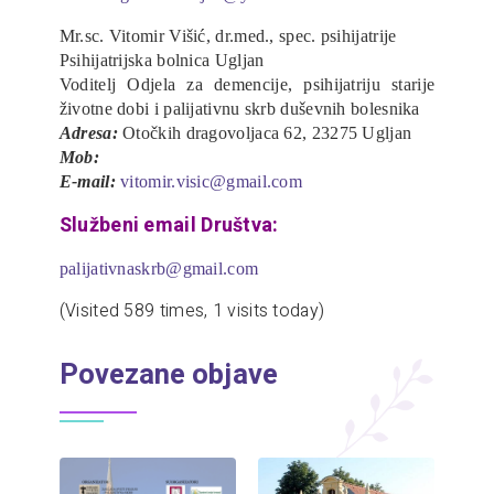
Mr.sc. Vitomir Višić, dr.med., spec. psihijatrije
Psihijatrijska bolnica Ugljan
Voditelj Odjela za demencije, psihijatriju starije
životne dobi i palijativnu skrb duševnih bolesnika
Adresa:
Otočkih dragovoljaca 62, 23275 Ugljan
Mob:
E-mail:
vitomir.visic@gmail.com
Službeni email Društva:
palijativnaskrb@gmail.com
(Visited 589 times, 1 visits today)
Povezane objave