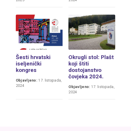
2025
2024
Šesti hrvatski
Okrugli stol: Plašt
iseljenički
koji štiti
kongres
dostojanstvo
čovjeka 2024.
Objavljeno:
17. listopada,
2024
Objavljeno:
17. listopada,
2024