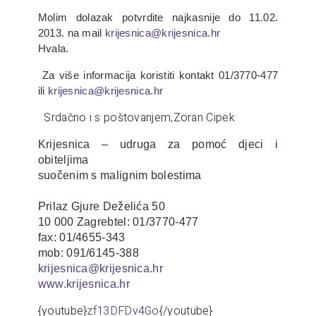
Molim dolazak potvrdite najkasnije do 11.02.
2013. na mail
krijesnica@krijesnica.hr
Hvala.
Za više informacija koristiti kontakt 01/3770-477
ili
krijesnica@krijesnica.hr
Srdačno i s poštovanjem,Zoran Cipek
Krijesnica – udruga za pomoć djeci i
obiteljima
suočenim s malignim bolestima
Prilaz Gjure Deželića 50
10 000 Zagrebtel: 01/3770-477
fax: 01/4655-343
mob: 091/6145-388
krijesnica@krijesnica.hr
www.krijesnica.hr
{youtube}
zf13DFDv4Go
{/youtube}