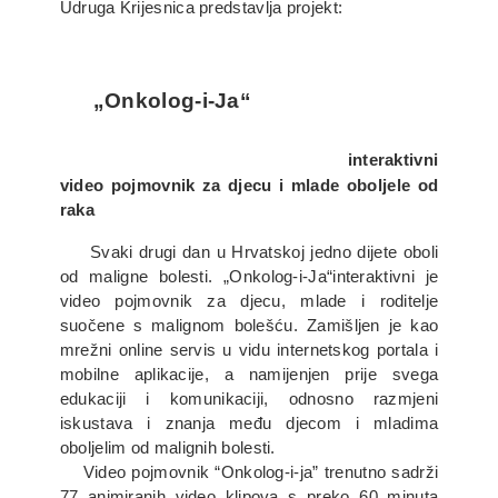
Udruga Krijesnica predstavlja projekt:
„Onkolog-i-Ja“
interaktivni
video pojmovnik za djecu i mlade oboljele od
raka
Svaki drugi dan u Hrvatskoj jedno dijete oboli
od maligne bolesti. „Onkolog-i-Ja“
interaktivni je
video pojmovnik za djecu, mlade i roditelje
suočene s malignom bolešću. Zamišljen je kao
mrežni online servis u vidu internetskog portala i
mobilne aplikacije, a namijenjen prije svega
edukaciji i komunikaciji, odnosno razmjeni
iskustava i znanja među djecom i mladima
oboljelim od malignih bolesti.
Video pojmovnik “Onkolog-i-ja” trenutno sadrži
77 animiranih video klipova s preko 60 minuta