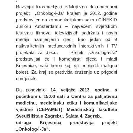
.
Razvojni krosmedijski edukativno dokumentarni
projekt
„Onkolog-i-Ja“ krajem je 2012. godine
predstavljen na
koprodukcijskom sajmu CINEKID
Junior
u Amsterdamu
– najvećem svjetskom
festivalu filmova, televizijskih sadržaja i novih
medija namijenjenih djeci,
kao jedan od 9
najkvalitetnijih međunarodnih interaktivnih i TV
projekata za djecu. Projekt „Onkolog-i-Ja“
predstavljati će i komentirati djeca i mladi
Krijesnice, naši heroji koji su pobijedili malignu
bolest. Za kraj se predviđa druženje uz prigodni
domjenak.
Da ponovimo:
14. veljače 2013. godine, s
početkom u 15:00 sati u Centru za palijativnu
medicinu, medicinsku etiku i komunikacijske
vještine (CEPAMET) Medicinskog fakulteta
Sveučilišta u Zagrebu, Šalata 4, Zagreb.,
udruga Krijesnica predstavlja projekt
„Onkolog-i-Ja“.