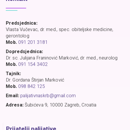
Predsjednica:
Vlasta Vučevac, dr. med., spec. obiteljske medicine,
gerontolog
Mob.
091 201 3181
Dopredsjednica:
Dr. sc. Julijana Franinović Marković, dr. med., neurolog
Mob.
091 154 3402
Tajnik:
Dr. Gordana Štirjan Marković
Mob.
098 842 125
Email:
palijativnaskrb@gmail.com
Adresa:
Šubićeva 9, 10000 Zagreb, Croatia
Prijatelji palijative