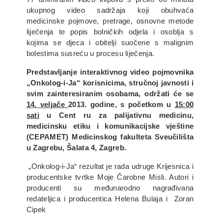
ukupnog video sadržaja koji obuhvaća
medicinske pojmove, pretrage, osnovne metode
liječenja te popis bolničkih odjela i osoblja s
kojima se djeca i obitelji suočene s malignim
bolestima susreću u procesu liječenja.
Predstavljanje interaktivnog video pojmovnika
„Onkolog-i-Ja“ korisnicima, stručnoj javnosti i
svim zainteresiranim osobama, održati će se
14. veljače
2013. godine, s početkom u
15:00
sati
u Cent
ru za palijativnu medicinu,
medicinsku etiku i komunikacijske vještine
(CEPAMET) Medicinskog fakulteta Sveučilišta
u Zagrebu, Šalata 4, Zagreb.
„Onkolog-i-Ja“ rezultat je rada udruge Krijesnica i
producentske tvrtke Moje Čarobne Misli. Autori i
producenti su međunarodno nagrađivana
redateljica i producentica Helena Bulaja i Zoran
Cipek