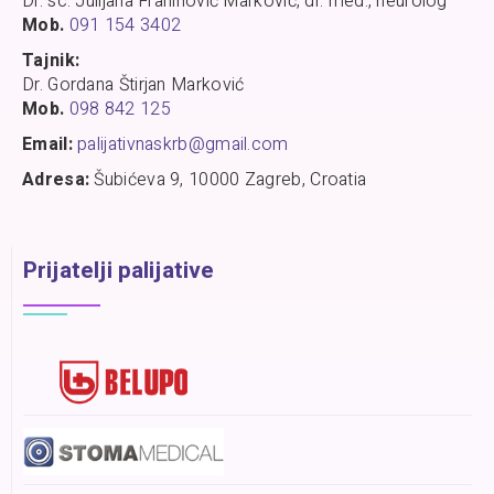
Dr. sc. Julijana Franinović Marković, dr. med., neurolog
Mob.
091 154 3402
Tajnik:
Dr. Gordana Štirjan Marković
Mob.
098 842 125
Email:
palijativnaskrb@gmail.com
Adresa:
Šubićeva 9, 10000 Zagreb, Croatia
Prijatelji palijative