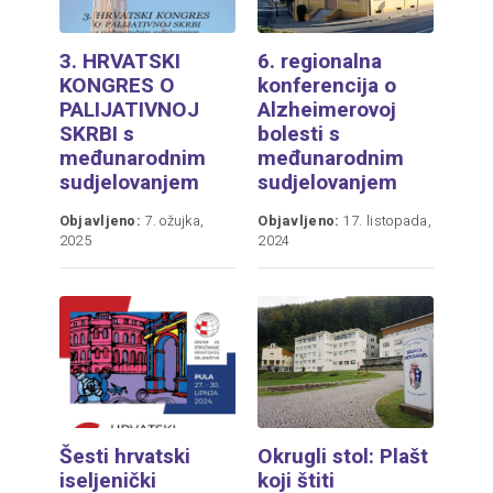
3. HRVATSKI
6. regionalna
KONGRES O
konferencija o
PALIJATIVNOJ
Alzheimerovoj
SKRBI s
bolesti s
međunarodnim
međunarodnim
sudjelovanjem
sudjelovanjem
Objavljeno:
7. ožujka,
Objavljeno:
17. listopada,
2025
2024
Šesti hrvatski
Okrugli stol: Plašt
iseljenički
koji štiti