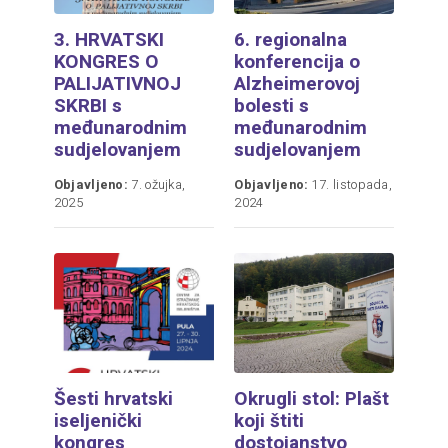
3. HRVATSKI
6. regionalna
KONGRES O
konferencija o
PALIJATIVNOJ
Alzheimerovoj
SKRBI s
bolesti s
međunarodnim
međunarodnim
sudjelovanjem
sudjelovanjem
Objavljeno:
7. ožujka,
Objavljeno:
17. listopada,
2025
2024
Šesti hrvatski
Okrugli stol: Plašt
iseljenički
koji štiti
kongres
dostojanstvo