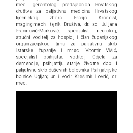
med., gerontolog, predsjednica Hrvatskog
društva za palijativnu medicinu Hrvatskog
liječničkog zbora, Franjo Kroneisl,
mag.ing.mech, tajnik Društva, dr. sc. Julijana
Franinović-Marković, specijalist neurolog,
stručni voditelj za hospicij i član županijskog
organizacijskog tima za palijativnu skrb
Istarske županije i mr.sc. Vitomir Višić,
specijalist psihijatar, voditelj Odjela za
demencije, psihijatriju starije životne dobi i
palijativnu skrb duševnih bolesnika Psihijatrijske
bolnice Ugljan; ur. i vod.: Krešimir Lovrić, dr.
med.