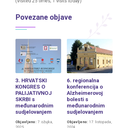
(Visited 25 times, 1 visits today)
Povezane objave
3. HRVATSKI
6. regionalna
KONGRES O
konferencija o
PALIJATIVNOJ
Alzheimerovoj
SKRBI s
bolesti s
međunarodnim
međunarodnim
sudjelovanjem
sudjelovanjem
Objavljeno:
7. ožujka,
Objavljeno:
17. listopada,
2025
2024