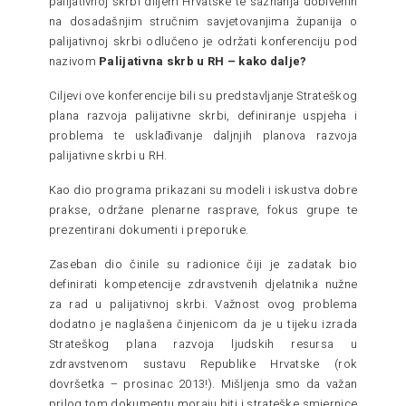
palijativnoj skrbi diljem Hrvatske te saznanja dobivenih
na dosadašnjim stručnim savjetovanjima županija o
palijativnoj skrbi odlučeno je održati konferenciju pod
nazivom
Palijativna skrb u RH – kako dalje?
Ciljevi ove konferencije bili su predstavljanje Strateškog
plana razvoja palijativne skrbi, definiranje uspjeha i
problema te usklađivanje daljnjih planova razvoja
palijativne skrbi u RH.
Kao dio programa prikazani su modeli i iskustva dobre
prakse, održane plenarne rasprave, fokus grupe te
prezentirani dokumenti i preporuke.
Zaseban dio činile su radionice čiji je zadatak bio
definirati kompetencije zdravstvenih djelatnika nužne
za rad u palijativnoj skrbi. Važnost ovog problema
dodatno je naglašena činjenicom da je u tijeku izrada
Strateškog plana razvoja ljudskih resursa u
zdravstvenom sustavu Republike Hrvatske (rok
dovršetka – prosinac 2013!). Mišljenja smo da važan
prilog tom dokumentu moraju biti i strateške smjernice