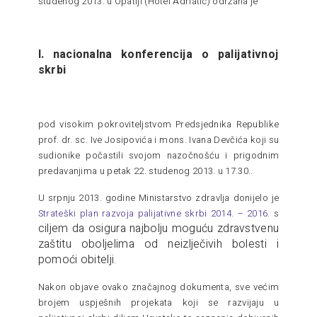
studenog 2013. u Opatiji (Hotel Adriatic) održana je
I. nacionalna konferencija o palijativnoj
skrbi
pod visokim pokroviteljstvom Predsjednika Republike
prof. dr. sc. Ive Josipovića i mons. Ivana Devčića koji su
sudionike počastili svojom nazočnošću i prigodnim
predavanjima u petak 22. studenog 2013. u 17.30..
U srpnju 2013. godine Ministarstvo zdravlja donijelo je
Strateški plan razvoja palijativne skrbi 2014. – 2016.
s
ciljem da osigura najbolju moguću zdravstvenu
zaštitu oboljelima od neizlječivih bolesti i
pomoći obitelji.
Nakon objave ovako značajnog dokumenta, sve većim
brojem uspješnih projekata koji se razvijaju u