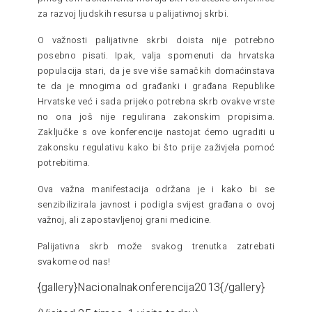
za razvoj ljudskih resursa u palijativnoj skrbi.
O važnosti palijativne skrbi doista nije potrebno
posebno pisati. Ipak, valja spomenuti da hrvatska
populacija stari, da je sve više samačkih domaćinstava
te da je mnogima od građanki i građana Republike
Hrvatske već i sada prijeko potrebna skrb ovakve vrste
no ona još nije regulirana zakonskim propisima.
Zaključke s ove konferencije nastojat ćemo ugraditi u
zakonsku regulativu kako bi što prije zaživjela pomoć
potrebitima.
Ova važna manifestacija održana je i kako bi se
senzibilizirala javnost i podigla svijest građana o ovoj
važnoj, ali zapostavljenoj grani medicine.
Palijativna skrb može svakog trenutka zatrebati
svakome od nas!
{gallery}Nacionalnakonferencija2013{/gallery}