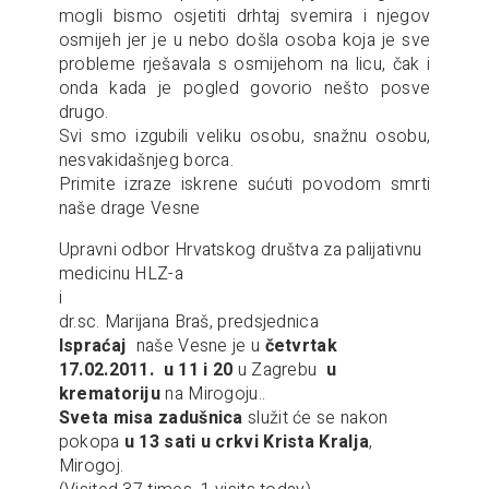
mogli bismo osjetiti drhtaj svemira i njegov
osmijeh jer je u nebo došla osoba koja je sve
probleme rješavala s osmijehom na licu, čak i
onda kada je pogled govorio nešto posve
drugo.
Svi smo izgubili veliku osobu, snažnu osobu,
nesvakidašnjeg borca.
Primite izraze iskrene sućuti povodom smrti
naše drage Vesne
Upravni odbor Hrvatskog društva za palijativnu
medicinu HLZ-a
i
dr.sc. Marijana Braš, predsjednica
Ispraćaj
naše Vesne je u
četvrtak
17.02.2011. u 11 i 20
u Zagrebu
u
krematoriju
na Mirogoju..
Sveta misa zadušnica
služit će se nakon
pokopa
u 13 sati u crkvi Krista Kralja
,
Mirogoj.