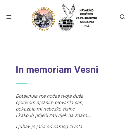
In memoriam Vesni
Dotaknula me noćas tvoja duša,
cjelovom nježnim prevarila san,
pokazala mi nebeske visine
i kako ih prijeći zauvijek da znam….
Ljubav je jača od samog života…