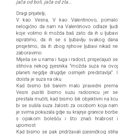
jača od boli, jača od zla….
Dragi prijatelji,
V kao Vesna, V kao Valentinovo, pomalo
nelogično da nam na Valentinovo odlaze ljudi
koje volimo ili možda baš zato da ih u ljubavi
ispratimo, da ih se s ljubavlju svakog dana
prisjetimo, da ih zbog njihove ljubavi nikad ne
zaboravimo.
Miješa se u nama i tuga i radost, prisjećajući se
stihova nekog pjesnika “možda suza na ovoj
planeti negdje drugdje osmijeh predstavlja”. I
doista je suza na oku.
Kad bismo bili barem malo pravedni prema
Vesni pustili bismo suzu radosnicu jer se
prestala mučiti, kad bismo bili objektivni na licu
bi se sušila suza žalosti za osobom koja nam
je svima pokazala gdje su krajnje granice borbe
s opakom bolešću i što znači hrabrost i
upornost.
Kad bismo se pak pridržavali pjesničkog stiha