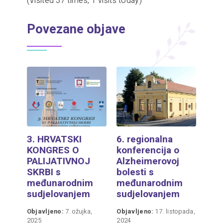
(Visited 37 times, 1 visits today)
Povezane objave
3. HRVATSKI
6. regionalna
KONGRES O
konferencija o
PALIJATIVNOJ
Alzheimerovoj
SKRBI s
bolesti s
međunarodnim
međunarodnim
sudjelovanjem
sudjelovanjem
Objavljeno:
7. ožujka,
Objavljeno:
17. listopada,
2025
2024