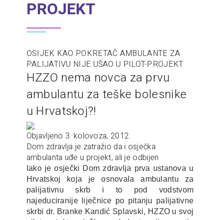
PROJEKT
OSIJEK KAO POKRETAČ AMBULANTE ZA
PALIJATIVU NIJE UŠAO U PILOT-PROJEKT
HZZO nema novca za prvu
ambulantu za teške bolesnike
u Hrvatskoj?!
Objavljeno 3. kolovoza, 2012.
Dom zdravlja je zatražio da i osječka
ambulanta uđe u projekt, ali je odbijen
Iako je osječki Dom zdravlja prva ustanova u
Hrvatskoj koja je osnovala ambulantu za
palijativnu skrb i to pod vodstvom
najeduciranije liječnice po pitanju palijativne
skrbi dr. Branke Kandić Splavski, HZZO u svoj