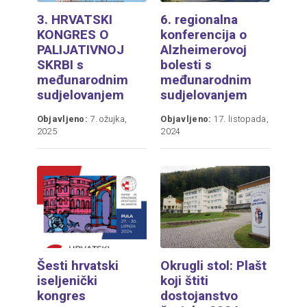
3. HRVATSKI
6. regionalna
KONGRES O
konferencija o
PALIJATIVNOJ
Alzheimerovoj
SKRBI s
bolesti s
međunarodnim
međunarodnim
sudjelovanjem
sudjelovanjem
Objavljeno:
7. ožujka,
Objavljeno:
17. listopada,
2025
2024
Šesti hrvatski
Okrugli stol: Plašt
iseljenički
koji štiti
kongres
dostojanstvo