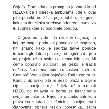
Osječki Dom zdravlja promptno je zatražio od
HZZO-a da i osječka ambulanta uđe u ovaj
pilot-projekt, no 24. srpnja dobili su odgovor
kako su finacijska sredstva odobrena samo za
tri župnije koje su podnijele ponudu.
– Odgovorno tvrdim da nikakav natječaj na
koji se mogla podnijeti ponuda nije raspisan,
niti znamo kako je sadržaj takve ponude
trebao izgledati, a posve je nelogično da je u
taj projekt ušao netko tko nema iskustva. Mi
ćemo ponovno aplicirati, ali teško je tražiti
nešto za što nema modela u sustavu, kaže dr.
Gmajnić. Voditeljica osječkog Palia centra dr.
Kandić Splavski bila je nešto blaža u ocjeni
cijele situacije i nije željela oštro napasti
HZZO, no najavila je borbu za financiranje
svoje ambulante. Riječ je o ambulanti koja
pruža konzulatacije liječnicima, pacijentima i
članovima obitelji teških bolesnika, zatim