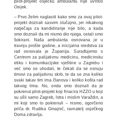
pilot-projekt osječku ambulantu nije uvrstio
Osijek.
– Prvo želim naglasiti kako smo za ovaj pilot-
projekt doznali sasvim slučajno, jer nikakvog
natječaja za kandidiranje nije bilo, a kada
smo doznali da mi nismo dio njega, ostali smo
šokirani. Naša ambulanta osnovana je u
travnju prošle godine, a inicijalna sredstva za
rad osnovala je Županija. Surađujemo s
Centrom za palijativnu medicinu, medicinsku
etiku i komunikacijske vještine u Zagrebu i
već smo se uhodali, te čekali da se osnuju
timovi za palijativnu skrb, te da se zna koliko
svaki takav tim ima članova i koliko košta rad
takvog tima. No, onda smo doznali da je
pokrenut pilot-projekt koji finacira HZZO u koji
su ušli samo Zagreb, Istra i mislim Varaždin, a
mi koji smo to pokrenuli – nismo, ogorčeno
priča dr. Rudika Gmajnić, ravnatelj osječkog
Doma zdravlja.