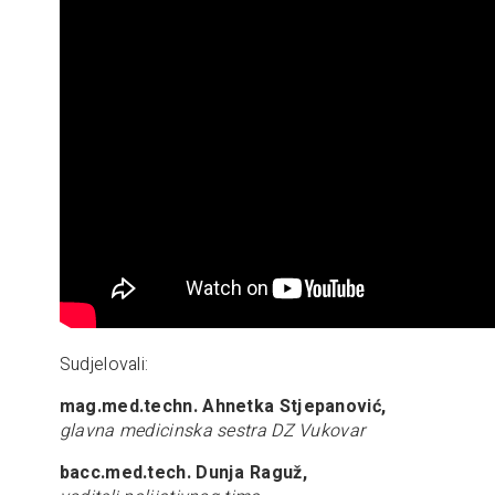
Sudjelovali:
mag.med.techn. Ahnetka Stjepanović,
glavna medicinska sestra DZ Vukovar
bacc.med.tech. Dunja Raguž,