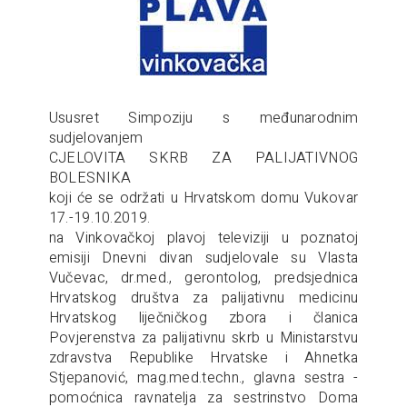
Ususret Simpoziju s međunarodnim
sudjelovanjem
CJELOVITA SKRB ZA PALIJATIVNOG
BOLESNIKA
koji će se održati u Hrvatskom domu Vukovar
17.-19.10.2019.
na Vinkovačkoj plavoj televiziji u poznatoj
emisiji Dnevni divan sudjelovale su Vlasta
Vučevac, dr.med., gerontolog, predsjednica
Hrvatskog društva za palijativnu medicinu
Hrvatskog liječničkog zbora i članica
Povjerenstva za palijativnu skrb u Ministarstvu
zdravstva Republike Hrvatske i Ahnetka
Stjepanović, mag.med.techn., glavna sestra -
pomoćnica ravnatelja za sestrinstvo Doma