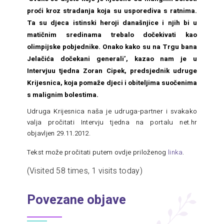
proći kroz stradanja koja su usporediva s ratnima.
Ta su djeca istinski heroji današnjice i njih bi u
matičnim sredinama trebalo dočekivati kao
olimpijske pobjednike. Onako kako su na Trgu bana
Jelačića dočekani generali’, kazao nam je u
Intervjuu tjedna Zoran Cipek, predsjednik udruge
Krijesnica, koja pomaže djeci i obiteljima suočenima
s malignim bolestima.
Udruga Krijesnica naša je udruga-partner i svakako
valja pročitati Intervju tjedna na portalu net.hr
objavljen 29.11.2012.
Tekst može pročitati putem ovdje priloženog
linka
.
(Visited 58 times, 1 visits today)
Povezane objave