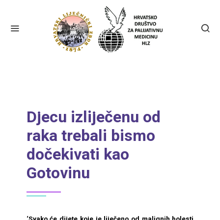
Djecu izliječenu od
raka trebali bismo
dočekivati kao
Gotovinu
‘Svako će dijete koje je liječeno od malignih bolesti