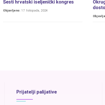
Šesti hrvatski iseljenički kongres
Okrugl
dosto
Objavljeno:
17. listopada, 2024
Objavlj
Prijatelji palijative