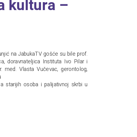
a kultura –
unjić na JabukaTV gošće su bile prof.
a, doravnateljica Instituta Ivo Pilar i
 dr. med. Vlasta Vučevac, gerontolog,
u
a starijih osoba i palijativnoj skrbi u