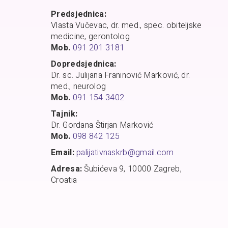
Predsjednica:
Vlasta Vučevac, dr. med., spec. obiteljske
medicine, gerontolog
Mob.
091 201 3181
Dopredsjednica:
Dr. sc. Julijana Franinović Marković, dr.
med., neurolog
Mob.
091 154 3402
Tajnik:
Dr. Gordana Štirjan Marković
Mob.
098 842 125
Email:
palijativnaskrb@gmail.com
Adresa:
Šubićeva 9, 10000 Zagreb,
Croatia