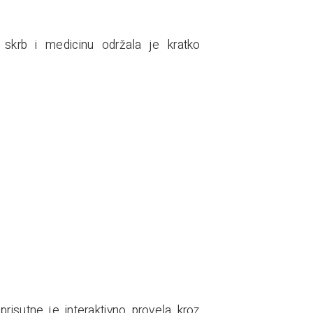
u skrb i medicinu održala je kratko
prisutne je interaktivno provela kroz