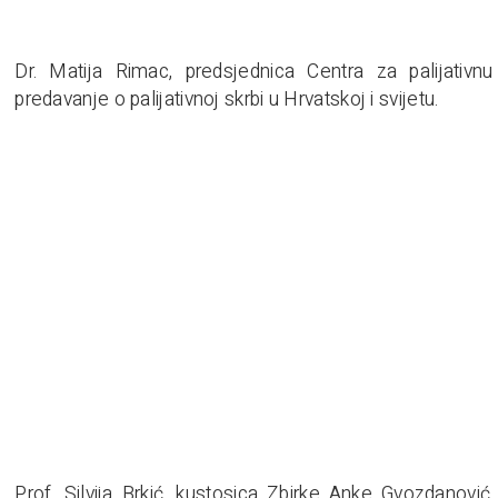
Dr. Matija Rimac, predsjednica Centra za palijativn
predavanje o palijativnoj skrbi u Hrvatskoj i svijetu.
Prof. Silvija Brkić, kustosica Zbirke Anke Gvozdanović 