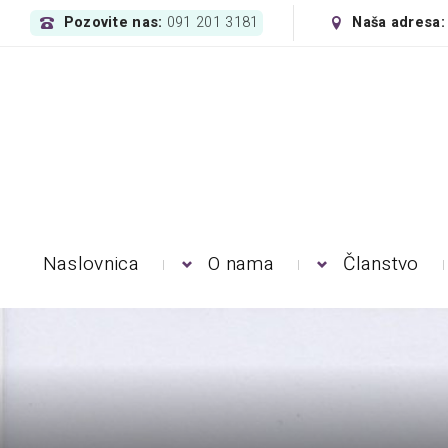
Pozovite nas:
Naša adresa
091 201 3181
Naslovnica
O nama
Članstvo