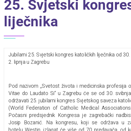
25. Svjetski kongres
liječnika
Jubilarni 25. Svjetski kongres katoličkih liječnika od 30.
2. lipnja u Zagrebu
Pod nazivom „Svetost života i medicinska profesij
Vitae do Laudato Si“ u Zagrebu će se od 30. svibnja 
održavati 25. jubilarni kongres Svjetskog saveza katolič
(World Federation of Catholic Medical Association
Počasni predsjednik Kongresa je zagrebački nadbis
Josip Bozanić. Na kongresu, koji se održava u 
hotelu Westin, izlagat će više od 70 predavača, od ko