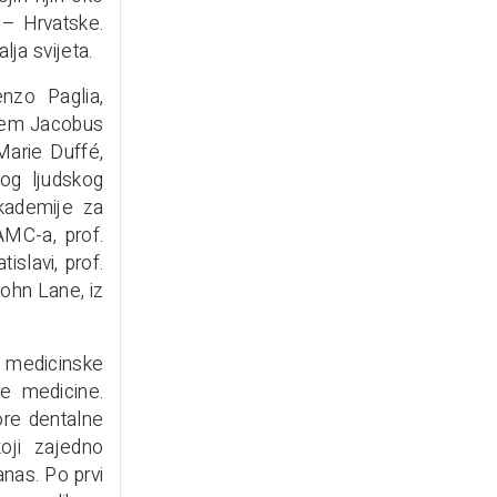
 – Hrvatske.
ja svijeta.
nzo Paglia,
llem Jacobus
Marie Duffé,
tog ljudskog
kademije za
AMC-a, prof.
islavi, prof.
John Lane, iz
a medicinske
ne medicine.
ore dentalne
oji zajedno
nas. Po prvi