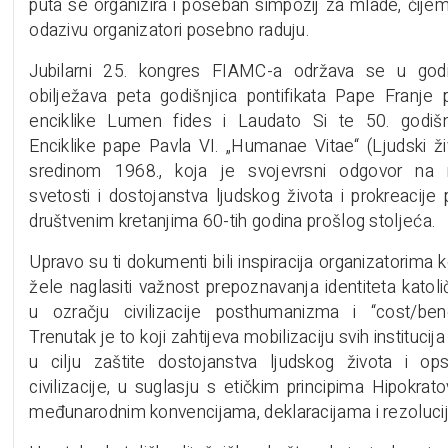
puta se organizira i poseban simpozij za mlade, čije
odazivu organizatori posebno raduju.
Jubilarni 25. kongres FIAMC-a održava se u god
obilježava peta godišnjica pontifikata Pape Franje
enciklike Lumen fides i Laudato Si te 50. godišn
Enciklike pape Pavla VI. „Humanae Vitae“ (Ljudski ži
sredinom 1968., koja je svojevrsni odgovor na rel
svetosti i dostojanstva ljudskog života i prokreacije
društvenim kretanjima 60-tih godina prošlog stoljeća.
Upravo su ti dokumenti bili inspiracija organizatorima 
žele naglasiti važnost prepoznavanja identiteta katolič
u ozračju civilizacije posthumanizma i “cost/bene
Trenutak je to koji zahtijeva mobilizaciju svih institucij
u cilju zaštite dostojanstva ljudskog života i op
civilizacije, u suglasju s etičkim principima Hipokrat
međunarodnim konvencijama, deklaracijama i rezoluci